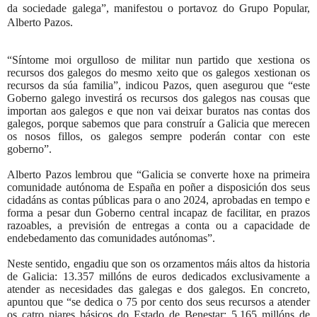
da sociedade galega”, manifestou o portavoz do Grupo Popular,
Alberto Pazos.
“Síntome moi orgulloso de militar nun partido que xestiona os
recursos dos galegos do mesmo xeito que os galegos xestionan os
recursos da súa familia”, indicou Pazos, quen asegurou que “este
Goberno galego investirá os recursos dos galegos nas cousas que
importan aos galegos e que non vai deixar buratos nas contas dos
galegos, porque sabemos que para construír a Galicia que merecen
os nosos fillos, os galegos sempre poderán contar con este
goberno”.
Alberto Pazos lembrou que “Galicia se converte hoxe na primeira
comunidade autónoma de España en poñer a disposición dos seus
cidadáns as contas públicas para o ano 2024, aprobadas en tempo e
forma a pesar dun Goberno central incapaz de facilitar, en prazos
razoables, a previsión de entregas a conta ou a capacidade de
endebedamento das comunidades autónomas”.
Neste sentido, engadiu que son os orzamentos máis altos da historia
de Galicia: 13.357 millóns de euros dedicados exclusivamente a
atender as necesidades das galegas e dos galegos. En concreto,
apuntou que “se dedica o 75 por cento dos seus recursos a atender
os catro piares básicos do Estado de Benestar: 5.165 millóns de