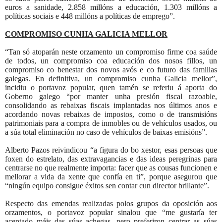
euros a sanidade, 2.858 millóns a educación, 1.303 millóns a
políticas sociais e 448 millóns a políticas de emprego”.
COMPROMISO CUNHA GALICIA MELLOR
“Tan só atoparán neste orzamento un compromiso firme coa saúde
de todos, un compromiso coa educación dos nosos fillos, un
compromiso co benestar dos novos avós e co futuro das familias
galegas. En definitiva, un compromiso cunha Galicia mellor”,
incidiu o portavoz popular, quen tamén se referiu á aporta do
Goberno galego “por manter unha presión fiscal razoable,
consolidando as rebaixas fiscais implantadas nos últimos anos e
acordando novas rebaixas de impostos, como o de transmisións
patrimoniais para a compra de inmobles ou de vehículos usados, ou
a súa total eliminación no caso de vehículos de baixas emisións”.
Alberto Pazos reivindicou “a figura do bo xestor, esas persoas que
foxen do estrelato, das extravagancias e das ideas peregrinas para
centrarse no que realmente importa: facer que as cousas funcionen e
mellorar a vida da xente que confía en ti”, porque asegurou que
“ningún equipo consigue éxitos sen contar cun director brillante”.
Respecto das emendas realizadas polos grupos da oposición aos
orzamentos, o portavoz popular sinalou que “me gustaría ter
aceptado máis das súas achegas, pero preferiron centrar as súas