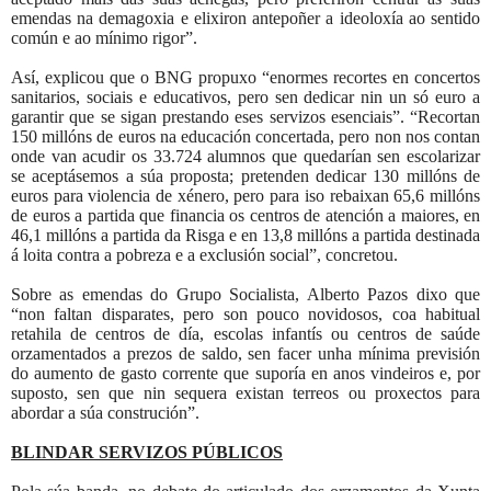
emendas na demagoxia e elixiron antepoñer a ideoloxía ao sentido
común e ao mínimo rigor”.
Así, explicou que o BNG propuxo “enormes recortes en concertos
sanitarios, sociais e educativos, pero sen dedicar nin un só euro a
garantir que se sigan prestando eses servizos esenciais”. “Recortan
150 millóns de euros na educación concertada, pero non nos contan
onde van acudir os 33.724 alumnos que quedarían sen escolarizar
se aceptásemos a súa proposta; pretenden dedicar 130 millóns de
euros para violencia de xénero, pero para iso rebaixan 65,6 millóns
de euros a partida que financia os centros de atención a maiores, en
46,1 millóns a partida da Risga e en 13,8 millóns a partida destinada
á loita contra a pobreza e a exclusión social”, concretou.
Sobre as emendas do Grupo Socialista, Alberto Pazos dixo que
“non faltan disparates, pero son pouco novidosos, coa habitual
retahila de centros de día, escolas infantís ou centros de saúde
orzamentados a prezos de saldo, sen facer unha mínima previsión
do aumento de gasto corrente que suporía en anos vindeiros e, por
suposto, sen que nin sequera existan terreos ou proxectos para
abordar a súa construción”.
BLINDAR SERVIZOS PÚBLICOS