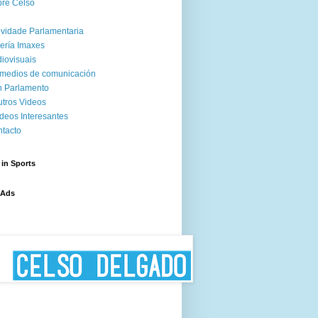
re Celso
ividade Parlamentaria
ería Imaxes
iovisuais
medios de comunicación
 Parlamento
tros Videos
deos Interesantes
tacto
 in Sports
 Ads