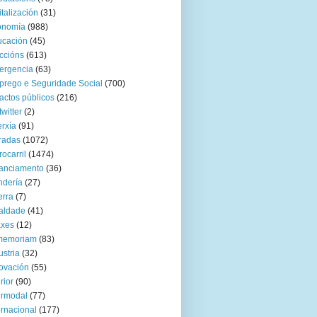
italización
(31)
onomía
(988)
ucación
(45)
ccións
(613)
ergencia
(63)
rego e Seguridade Social
(700)
actos públicos
(216)
twitter
(2)
rxía
(91)
radas
(1072)
rocarril
(1474)
anciamento
(36)
ndería
(27)
rra
(7)
aldade
(41)
axes
(12)
 memoriam
(83)
ustria
(32)
ovación
(55)
rior
(90)
ermodal
(77)
ernacional
(177)