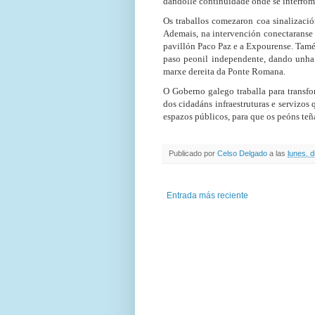
dándolle continuidade onde se interro
Os traballos comezaron coa sinalizació
Ademais, na intervención conectaranse
pavillón Paco Paz e a Expourense. Tam
paso peonil independente, dando unha 
marxe dereita da Ponte Romana.
O Goberno galego traballa para transf
dos cidadáns infraestruturas e servizos
espazos públicos, para que os peóns te
Publicado por
Celso Delgado
a las
lunes, 
Entrada más reciente