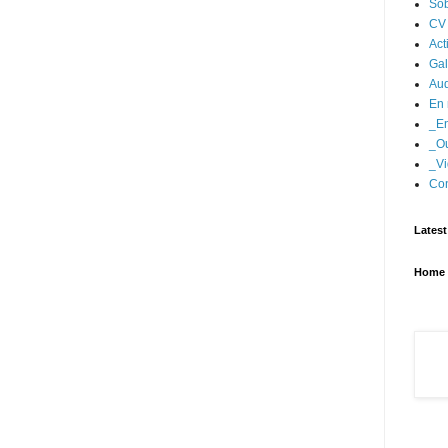
Sob
CV
Act
Gal
Aud
En 
_En
_Ou
_Vi
Con
Latest
Home