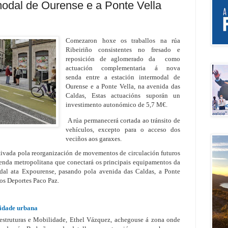
rmodal de Ourense e a Ponte Vella
Comezaron hoxe os traballos na r
úa
Ribeiriño consistentes no
fresado e
reposición de aglomerado da como
actuación complementaria á nova
senda
entre a estación intermodal de
Ourense e a Ponte Vella, na avenida das
Caldas,
Estas actuacións
suporán un
investimento autonómico de 5,7 M€.
A rúa permanecerá cortada ao tránsito de
vehículos, excepto para o acceso dos
veciños aos garaxes.
ivada pola reorganización de movementos de circulación futuros
senda metropolitana
que conectará os principais equipamentos da
odal ata Expourense, pasando pola avenida das Caldas, a Ponte
os Deportes Paco Paz.
idade urbana
aestruturas e Mobilidade, Ethel Vázquez, achegouse á zona onde