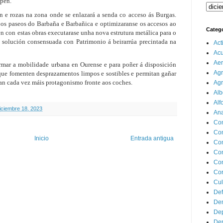
mpen.
n e rozas na zona onde se enlazará a senda co acceso ás Burgas.
 os paseos do Barbaña e Barbañica e optimizaranse os accesos ao
Categ
én
con estas obras executarase unha nova estrutura metálica para o
solución consensuada con Patrimonio á beirarrúa precintada na
Act
Ac
Aer
ormar a mobilidade urbana en Ourense e para poñer á disposición
Agr
 que fomenten desprazamentos limpos e sostibles e permitan gañar
ñan cada vez máis protagonismo fronte aos coches.
Agr
Alb
Alf
diciembre 18, 2023
Ana
Co
Co
Inicio
Entrada antigua
Com
Con
Con
Cor
Cul
Def
Dem
Dep
Dep