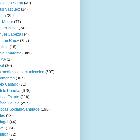
go de la Serna
(40)
sús Vázquez
(34)
gua
(25)
s Menor
(77)
uel Baltar
(74)
nuel Cabezas
(4)
iano Rajoy
(257)
ítimo
(18)
io Ambiente
(389)
TMA
(2)
val
(30)
 medios de comunicación
(697)
zamentos
(307)
blo Casado
(71)
tido Popular
(678)
ítica Estado
(218)
ítica-Galicia
(257)
íticas Sociais-Sanidade
(196)
tos
(13)
tugal
(44)
tal
(124)
igión
(72)