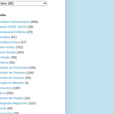
orías
ividade Parlamentaria
(886)
uerdo PSOE-JUNTS
(39)
oespacial-Defensa
(25)
icultura
(41)
icultura-Pesca
(47)
erto Núñez
(782)
onso Rueda
(290)
 Pastor
(98)
mercio
(65)
misión de Economía
(109)
isión de Fomento
(168)
cello de Ourense
(55)
sello de Ministos
(3)
onavirus
(160)
tura
(260)
ensor del Pueblo
(34)
ografía-Migracions
(101)
orte
(69)
utacións
(78)