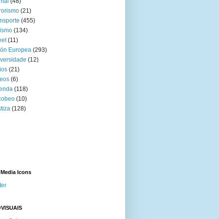
mal
(48)
rorismo
(21)
nsporte
(455)
ismo
(134)
eet
(11)
ión Europea
(293)
versidade
(12)
ios
(21)
eos
(6)
venda
(118)
cobeo
(10)
tiza
(128)
 Media Icons
ter
VISUAIS