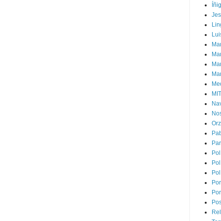
Íñi
Je
Lin
Lui
Man
Ma
Mar
Mar
Med
MI
Na
Nos
Or
Pa
Par
Pol
Pol
Pol
Por
Por
Pos
Rel