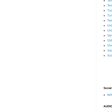
Ter
Ter
Tra
Tur
Tw
Un
Uni
Var
Víd
Vi
Xa
Xus
Social
twit
AUDIO