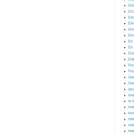
Dix
Ec
Ed
Ele
Em
Emp
En 
En 
Ene
Est
Fer
Fin
Ga
Gue
Igu
Im
In
Ind
Inn
Inte
int
Int