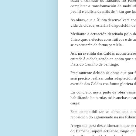
están a comezar os traballos no Pase
completar a transformación da mobilid
peonil e ciclista de máis de 4 km que fa
As obras, que a Xunta desenvolverá co
vida da cidade, estarán á disposición 
Mediante a actuación deseñada polo dep
único que, a efectos construtivos e de 
se executarán de forma paralela.
Así, na avenida das Caldas acometeras
entrada á cidade, tendo en conta que a 
Prata do Camiño de Santiago.
Precisamente debido ás obras que por fi
será preciso realizar unha adaptación d
avenida das Caldas coa futura glorieta d
En concreto, nesta parte da obra vanse
habilitando beirarrúas máis anchas e ca
carga.
Para compatibilizar as obras coa cir
reposición do aglomerado na rúa Ribeiriñ
A segunda peza deste itinerario, que s
do Barbaña, suporá actuar ao longo de 3