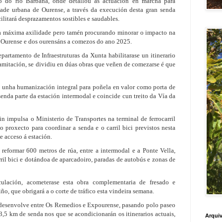
o do río Barbaña, onde detallou as actuación en marcha para
ade urbana de Ourense, a través da execución desta gran senda
cilitará desprazamentos sostibles e saudables.
a máxima axilidade pero tamén procurando minorar o impacto na
de Ourense e dos ourensáns a comezos do ano 2025.
artamento de Infraestruturas da Xunta habilitarase un itinerario
tramitación, se dividiu en dúas obras que veñen de comezarse é que
e unha humanización integral para poñela en valor como porta de
senda parte da estación intermodal e coincide cun treito da Vía da
n impulsa o Ministerio de Transportes na terminal de ferrocarril
o proxecto para coordinar a senda e o carril bici previstos nesta
e acceso á estación.
 reformar 600 metros de rúa, entre a intermodal e a Ponte Vella,
rril bici e dotándoa de aparcadoiro, paradas de autobús e zonas de
culación, acometerase esta obra complementaria de fresado e
o, que obrigará a o corte de tráfico esta vindeira semana.
e desenvolve entre Os Remedios e Expourense, pasando polo paseo
,5 km de senda nos que se acondicionarán os itinerarios actuais,
Arquiv