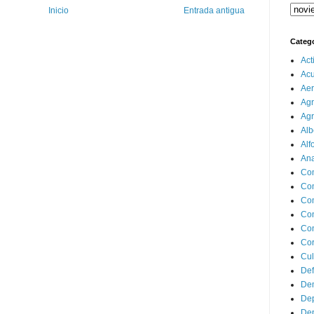
Inicio
Entrada antigua
Categ
Act
Ac
Aer
Agr
Agr
Alb
Alf
Ana
Co
Co
Com
Con
Con
Cor
Cul
Def
Dem
Dep
Dep