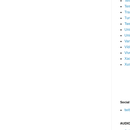
Ter
Ter
Tra
Tur
Tw
Un
Uni
Var
Víd
Vi
Xa
Xus
Social
twit
AUDIO