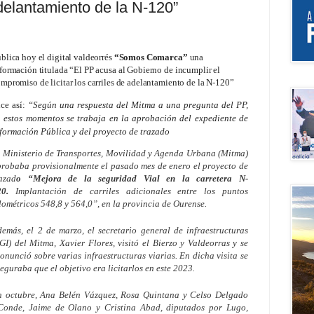
 adelantamiento de la N-120”
blica hoy el digital valdeorrés
“Somos Comarca”
una
formación titulada “El PP acusa al Gobierno de incumplir el
mpromiso de licitar los carriles de adelantamiento de la N-120”
ce así:
“Según una respuesta del Mitma a una pregunta del PP,
 estos momentos se trabaja en la aprobación del expediente de
formación Pública y del proyecto de trazado
 Ministerio de Transportes, Movilidad y Agenda Urbana (Mitma)
robaba provisionalmente el pasado mes de enero el proyecto de
azad
o “Mejora de la seguridad Vial en la carretera N-
20.
Implantación de carriles adicionales entre los puntos
lométricos 548,8 y 564,0”, en la provincia de Ourense.
emás, el 2 de marzo, el secretario general de infraestructuras
GI) del Mitma, Xavier Flores, visitó el Bierzo y Valdeorras y se
onunció sobre varias infraestructuras viarias. En dicha visita se
eguraba que el objetivo era licitarlos en este 2023.
n octubre, Ana Belén Vázquez, Rosa Quintana y Celso Delgado
Conde, Jaime de Olano y Cristina Abad, diputados por Lugo,