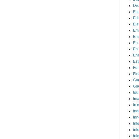
Dix
Ec
Ed
Ele
Em
Emp
En 
En 
Ene
Est
Fer
Fin
Ga
Gue
Igu
Im
In
Ind
Inn
Inte
int
Int