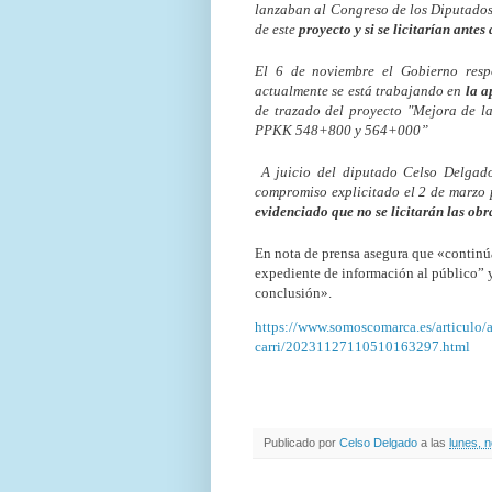
lanzaban al Congreso de los Diputados
de este
proyecto y si se licitarían antes 
El 6 de noviembre el Gobierno resp
actualmente se está trabajando en
la a
de trazado del proyecto "Mejora de la
PPKK 548+800 y 564+000”
A juicio del diputado Celso Delgado,
compromiso explicitado el 2 de marzo p
evidenciado que no se licitarán las obra
En nota de prensa asegura que «continúa
expediente de información al público” y
conclusión».
https://www.somoscomarca.es/articulo/
carri/20231127110510163297.html
Publicado por
Celso Delgado
a las
lunes, 