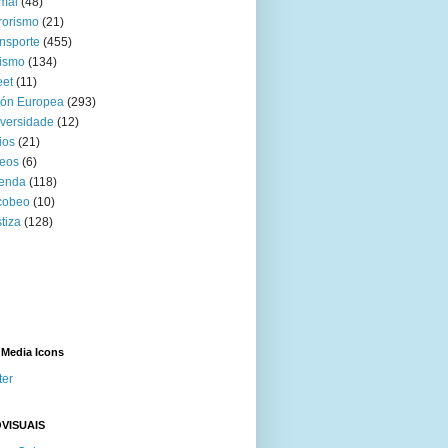
mal
(48)
rorismo
(21)
nsporte
(455)
ismo
(134)
eet
(11)
ión Europea
(293)
versidade
(12)
ios
(21)
eos
(6)
venda
(118)
cobeo
(10)
tiza
(128)
 Media Icons
ter
VISUAIS