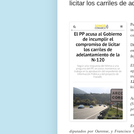
licitar los carriles de
Pu
in
co
Di
en
In
El
ap
tr
1
ki
Ad
(S
pr
as
E
diputados por Ourense, y Francisco 