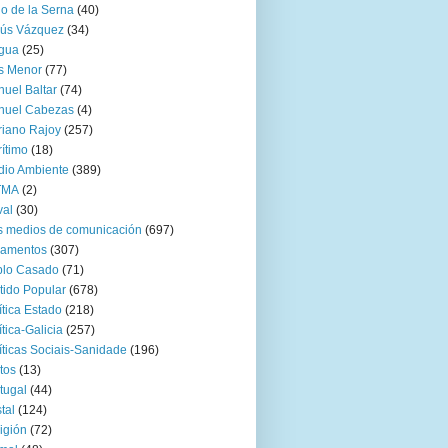
go de la Serna
(40)
sús Vázquez
(34)
gua
(25)
s Menor
(77)
uel Baltar
(74)
nuel Cabezas
(4)
iano Rajoy
(257)
ítimo
(18)
io Ambiente
(389)
TMA
(2)
val
(30)
 medios de comunicación
(697)
zamentos
(307)
blo Casado
(71)
tido Popular
(678)
ítica Estado
(218)
ítica-Galicia
(257)
íticas Sociais-Sanidade
(196)
tos
(13)
tugal
(44)
tal
(124)
igión
(72)