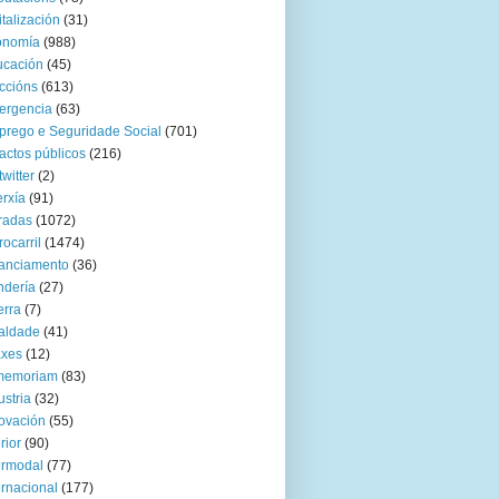
italización
(31)
onomía
(988)
ucación
(45)
ccións
(613)
ergencia
(63)
rego e Seguridade Social
(701)
actos públicos
(216)
twitter
(2)
rxía
(91)
radas
(1072)
rocarril
(1474)
anciamento
(36)
ndería
(27)
rra
(7)
aldade
(41)
axes
(12)
 memoriam
(83)
ustria
(32)
ovación
(55)
rior
(90)
ermodal
(77)
ernacional
(177)