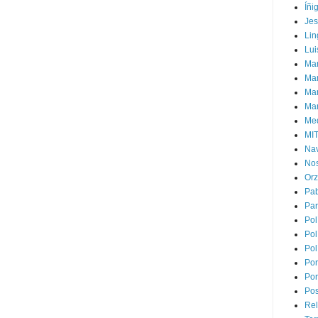
Íñi
Je
Lin
Lui
Man
Ma
Mar
Mar
Med
MI
Na
Nos
Or
Pa
Par
Pol
Pol
Pol
Por
Por
Pos
Rel