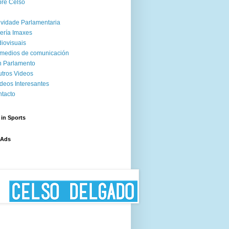
re Celso
ividade Parlamentaria
ería Imaxes
iovisuais
medios de comunicación
 Parlamento
tros Videos
deos Interesantes
tacto
 in Sports
 Ads