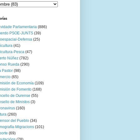
orías
ividade Parlamentaria
(886)
uerdo PSOE-JUNTS
(39)
oespacial-Defensa
(25)
icultura
(41)
icultura-Pesca
(47)
erto Núñez
(782)
onso Rueda
(290)
 Pastor
(98)
mercio
(65)
misión de Economía
(109)
isión de Fomento
(168)
cello de Ourense
(55)
sello de Ministos
(3)
onavirus
(160)
tura
(260)
ensor del Pueblo
(34)
ografía-Migracions
(101)
orte
(69)
utacións
(78)