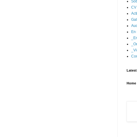
Sob
CV
Act
Gal
Aud
En 
_En
_Ou
_Vi
Con
Latest
Home