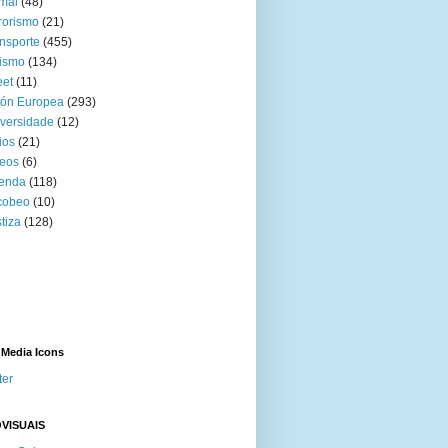
mal
(48)
rorismo
(21)
nsporte
(455)
ismo
(134)
eet
(11)
ión Europea
(293)
versidade
(12)
ios
(21)
eos
(6)
venda
(118)
cobeo
(10)
tiza
(128)
 Media Icons
ter
VISUAIS