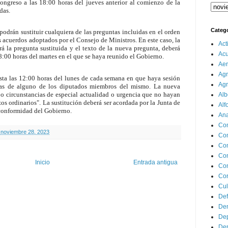
ongreso a las 18:00 horas del jueves anterior al comienzo de la
das.
Categ
podrán sustituir cualquiera de las preguntas incluidas en el orden
los acuerdos adoptados por el Consejo de Ministros. En este caso, la
Act
ará la pregunta sustituida y el texto de la nueva pregunta, deberá
Ac
18:00 horas del martes en el que se haya reunido el Gobierno.
Aer
Agr
asta las 12:00 horas del lunes de cada semana en que haya sesión
Agr
untas de alguno de los diputados miembros del mismo. La nueva
 o circunstancias de especial actualidad o urgencia que no hayan
Alb
os ordinarios". La sustitución deberá ser acordada por la Junta de
Alf
conformidad del Gobierno.
Ana
Co
 noviembre 28, 2023
Co
Com
Con
Inicio
Entrada antigua
Con
Cor
Cul
Def
Dem
Dep
Dep