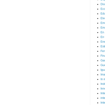
Dix
Ec
Ed
Ele
Em
Emp
En 
En 
Ene
Est
Fer
Fin
Ga
Gue
Igu
Im
In
Ind
Inn
Inte
int
Int