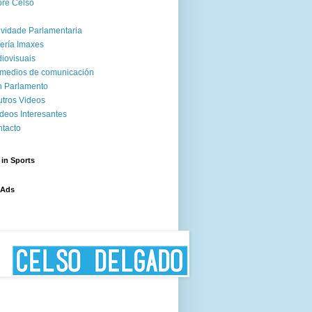
re Celso
ividade Parlamentaria
ería Imaxes
iovisuais
medios de comunicación
 Parlamento
tros Videos
deos Interesantes
tacto
 in Sports
 Ads