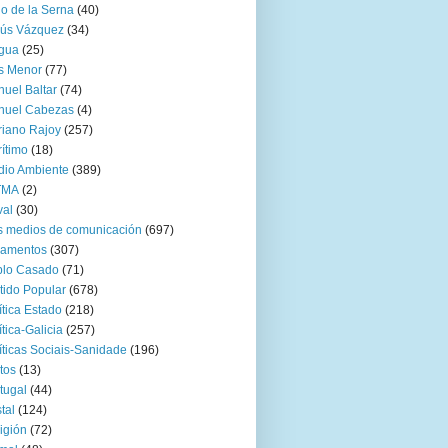
go de la Serna
(40)
sús Vázquez
(34)
gua
(25)
s Menor
(77)
uel Baltar
(74)
nuel Cabezas
(4)
iano Rajoy
(257)
ítimo
(18)
io Ambiente
(389)
TMA
(2)
val
(30)
 medios de comunicación
(697)
zamentos
(307)
blo Casado
(71)
tido Popular
(678)
ítica Estado
(218)
ítica-Galicia
(257)
íticas Sociais-Sanidade
(196)
tos
(13)
tugal
(44)
tal
(124)
igión
(72)