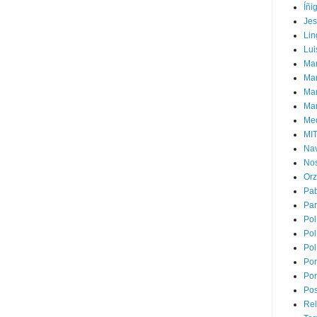
Íñi
Je
Lin
Lui
Man
Ma
Mar
Mar
Med
MI
Na
Nos
Or
Pa
Par
Pol
Pol
Pol
Por
Por
Pos
Rel