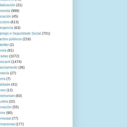
italización
(31)
onomía
(988)
ucación
(45)
ccións
(613)
ergencia
(63)
rego e Seguridade Social
(701)
actos públicos
(216)
twitter
(2)
rxía
(91)
radas
(1072)
rocarril
(1474)
anciamento
(36)
ndería
(27)
rra
(7)
aldade
(41)
axes
(12)
 memoriam
(83)
ustria
(32)
ovación
(55)
rior
(90)
ermodal
(77)
ernacional
(177)