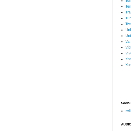
Ter
Ter
Tra
Tur
Tw
Un
Uni
Var
Víd
Vi
Xa
Xus
Social
twit
AUDIO