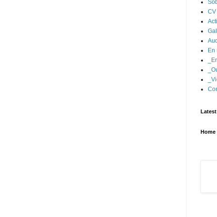
Sob
CV
Act
Gal
Aud
En 
_En
_Ou
_Vi
Con
Latest
Home