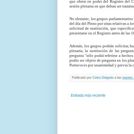
que obren en poder del Registro del C
sesión plenaria en que deban ser tramita
No obstante, los grupos parlamentarios 
del día del Pleno por otras relativas a 
solicitud de sustitución, que especific
presentarse en el Registro antes de las 
Además, los grupos podrán solicitar, h
plenaria, la sustitución de las preg
pregunta "sólo podrá referirse a hechos
podio ser objeto de pregunta en los plaz
Portavoces por unanimidad y previa la 
Publicado por
Celso Delgado
a las
martes,
Entrada más reciente