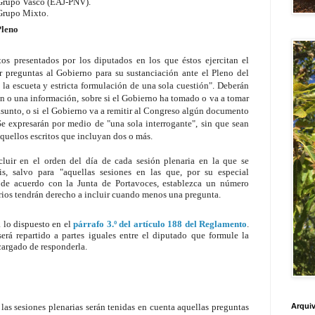
 Grupo Vasco (EAJ-PNV).
 Grupo Mixto.
Pleno
tos presentados por los diputados en los que éstos ejercitan el
r preguntas al Gobierno para su sustanciación ante el Pleno del
a escueta y estricta formulación de una sola cuestión". Deberán
ón o una información, sobre si el Gobierno ha tomado o va a tomar
sunto, o si el Gobierno va a remitir al Congreso algún documento
Se expresarán por medio de "una sola interrogante", sin que sean
aquellos escritos que incluyan dos o más.
uir en el orden del día de cada sesión plenaria en la que se
is, salvo para "aquellas sesiones en las que, por su especial
, de acuerdo con la Junta de Portavoces, establezca un número
rios tendrán derecho a incluir cuando menos una pregunta.
a lo dispuesto en el
párrafo 3.º del artículo 188 del Reglamento
.
rá repartido a partes iguales entre el diputado que formule la
argado de responderla.
 las sesiones plenarias serán tenidas en cuenta aquellas preguntas
Arquiv