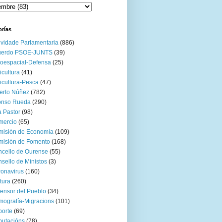
orías
ividade Parlamentaria
(886)
uerdo PSOE-JUNTS
(39)
oespacial-Defensa
(25)
icultura
(41)
icultura-Pesca
(47)
erto Núñez
(782)
onso Rueda
(290)
 Pastor
(98)
mercio
(65)
misión de Economía
(109)
isión de Fomento
(168)
cello de Ourense
(55)
sello de Ministos
(3)
onavirus
(160)
tura
(260)
ensor del Pueblo
(34)
ografía-Migracions
(101)
orte
(69)
utacións
(78)