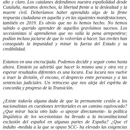
alto y claro. Los catalanes defendimos nuestra españolidad desde
Cataluña, nuestros derechos, la libertad frente a la deslealtad y la
muerte civil. Deberíamos haber aprendido algo de la firme
respuesta ciudadana en aquella y en las siguientes manifestaciones,
también en 2019. Es obvio que no lo hemos hecho. No hemos
sabido o querido aprender de aquellos gravísimos sucesos. Los
secesionistas sí aprendieron que no valía la pena arrepentirse;
podían incluso jactarse de que lo volverían a hacer. Sus envites han
conseguido la impunidad y minar la fuerza del Estado y su
credibilidad.
Estamos en una encrucijada. Podemos decidir y seguir como hasta
ahora. Einstein ya advirtió que hacer lo mismo una y otra vez y
esperar resultados diferentes es una locura. Esa locura nos vuelve
a traer la división, el encono, el desprecio entre personas y a las
sentencias judiciales. Un retroceso que nos aleja del espíritu de
concordia y progreso de la Transición.
¿Existe todavía alguna duda de que la permanente cesión a los
nacionalistas en cuestiones territoriales es un camino equivocado?
¿Que mirar hacia otro lado -o apoyar directamente- la política
lingüística de los secesionistas ha llevado a la inconstitucional
exclusión del español en algunas partes de España? ¿Que el
indulto -medida a la que se opuso SCC- ha elevado las exigencias