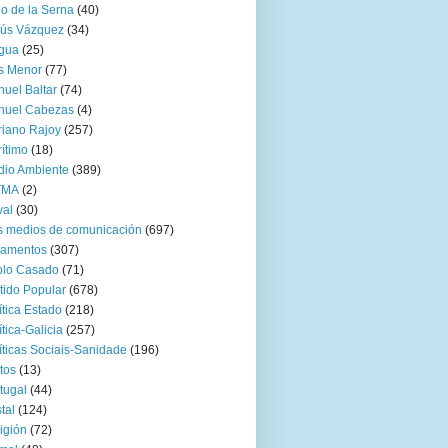
go de la Serna
(40)
sús Vázquez
(34)
gua
(25)
s Menor
(77)
uel Baltar
(74)
nuel Cabezas
(4)
iano Rajoy
(257)
ítimo
(18)
io Ambiente
(389)
TMA
(2)
val
(30)
 medios de comunicación
(697)
zamentos
(307)
blo Casado
(71)
tido Popular
(678)
ítica Estado
(218)
ítica-Galicia
(257)
íticas Sociais-Sanidade
(196)
tos
(13)
tugal
(44)
tal
(124)
igión
(72)