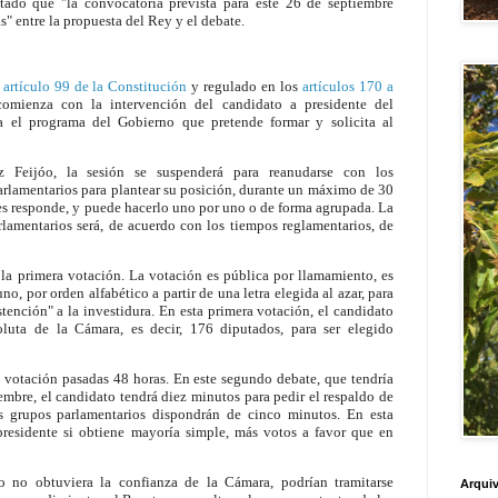
do que "la convocatoria prevista para este 26 de septiembre
" entre la propuesta del Rey y el debate.
l
artículo 99 de la Constitución
y regulado en los
artículos 170 a
comienza con la intervención del candidato a presidente del
 el programa del Gobierno que pretende formar y solicita al
z Feijóo, la sesión se suspenderá para reanudarse con los
parlamentarios para plantear su posición, durante un máximo de 30
les responde, y puede hacerlo uno por uno o de forma agrupada. La
lamentarios será, de acuerdo con los tiempos reglamentarios, de
 la primera votación. La votación es pública por llamamiento, es
no, por orden alfabético a partir de una letra elegida al azar, para
tención" a la investidura. En esta primera votación, el candidato
luta de la Cámara, es decir, 176 diputados, para ser elegido
a votación pasadas 48 horas. En este segundo debate, que tendría
iembre, el candidato tendrá diez minutos para pedir el respaldo de
os grupos parlamentarios dispondrán de cinco minutos. En esta
 presidente si obtiene mayoría simple, más votos a favor que en
 no obtuviera la confianza de la Cámara, podrían tramitarse
Arquiv