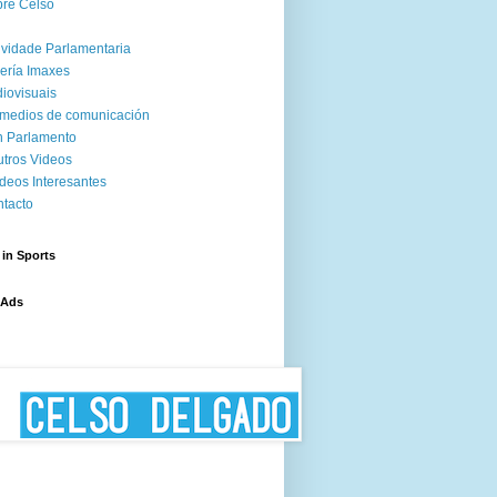
re Celso
ividade Parlamentaria
ería Imaxes
iovisuais
medios de comunicación
 Parlamento
tros Videos
deos Interesantes
tacto
 in Sports
 Ads