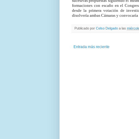
sucesivas propuestas siguiendo el mismo
formaciones con escaño en el Congres
desde la primera votación de investi
disolvería ambas Cámaras y convocaría n
Publicado por
Celso Delgado
a las
miércol
Entrada más reciente