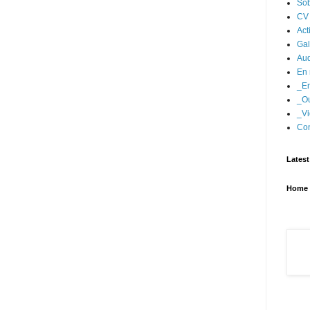
Sob
CV
Act
Gal
Aud
En 
_En
_Ou
_Vi
Con
Latest
Home