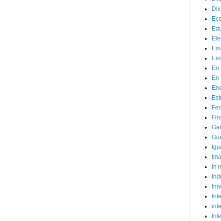
Dix
Ec
Ed
Ele
Em
Emp
En 
En 
Ene
Est
Fer
Fin
Ga
Gue
Igu
Im
In
Ind
Inn
Inte
int
Int