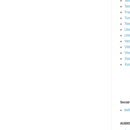
Ter
Ter
Tra
Tur
Tw
Un
Uni
Var
Víd
Vi
Xa
Xus
Social
twit
AUDIO