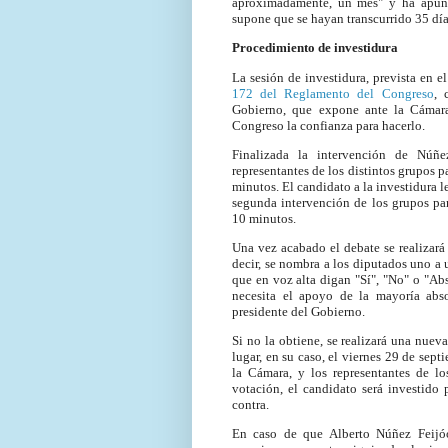
aproximadamente, un mes" y ha apunta
supone que se hayan transcurrido 35 días
Procedimiento de investidura
La sesión de investidura, prevista en e
172 del Reglamento del Congreso
, 
Gobierno, que expone ante la Cámara
Congreso la confianza para hacerlo.
Finalizada la intervención de Núñe
representantes de los distintos grupos 
minutos. El candidato a la investidura 
segunda intervención de los grupos par
10 minutos.
Una vez acabado el debate se realizará
decir, se nombra a los diputados uno a u
que en voz alta digan "Sí", "No" o "Abs
necesita el apoyo de la mayoría abso
presidente del Gobierno.
Si no la obtiene, se realizará una nuev
lugar, en su caso, el viernes 29 de sept
la Cámara, y los representantes de l
votación, el candidato será investido
contra.
En caso de que Alberto Núñez Feijóo