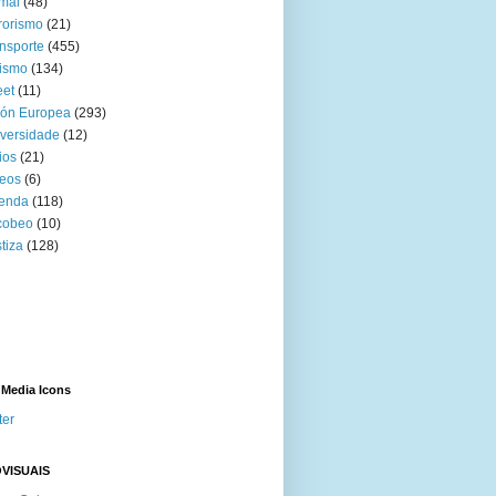
mal
(48)
rorismo
(21)
nsporte
(455)
ismo
(134)
eet
(11)
ión Europea
(293)
versidade
(12)
ios
(21)
eos
(6)
venda
(118)
cobeo
(10)
tiza
(128)
 Media Icons
ter
VISUAIS