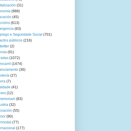
italización
(31)
onomía
(988)
ucación
(45)
ccións
(613)
ergencia
(63)
rego e Seguridade Social
(701)
actos públicos
(216)
twitter
(2)
rxía
(91)
radas
(1072)
rocarril
(1474)
anciamento
(36)
ndería
(27)
rra
(7)
aldade
(41)
axes
(12)
 memoriam
(83)
ustria
(32)
ovación
(55)
rior
(90)
ermodal
(77)
ernacional
(177)