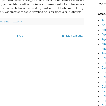
 procedimiento: el Rey, tras consultar a los representantes de las
o, propondría candidato a través de Armengol. Si en dos meses
dura no se hubiera investido presidente del Gobierno, el Rey
uevas elecciones con el refrendo de la presidenta del Congreso.
Categ
Act
es, agosto 23, 2023
Ac
Aer
Agr
Inicio
Entrada antigua
Agr
Alb
Alf
Ana
Co
Co
Com
Con
Con
Cor
Cul
Def
Dem
Dep
Dep