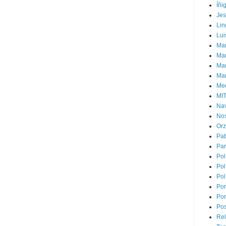
Íñi
Je
Lin
Lui
Man
Ma
Mar
Mar
Med
MI
Na
Nos
Or
Pa
Par
Pol
Pol
Pol
Por
Por
Pos
Rel