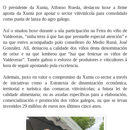
O presidente da Xunta, Alfonso Rueda, destacou hoxe a firme
aposta da Xunta por apoiar o sector vitivinícola para consolidalo
como punta de lanza do agro galego.
Así o sinalou hoxe durante a súa participación na Feira do viño de
Valdeorras, “unha terra á que hai que prestarlle especial atención” e
na que estivo acompañado polo conselleiro do Medio Rural, José
González. Alí, destacou a calidade dos viños desta denominación
de orixe e na que lembrou que “hai que festexar os viños de
Valdeorras”. Tamén gabou o esforzo de produtores e viticultores á
hora de seguir apostando pola excelencia.
Ademais, puxo en valor o compromiso da Xunta co sector a través
de iniciativas como a Estratexia de dinamización económica,
territorial e turística das comarcas vitivinícolas; a futura lei de
calidade alimentaria; ou as axudas específicas para a elaboración,
comercialización e promoción dos viños galegos, na que se levan
investidos 29 millóns de euros nos últimos cinco anos.