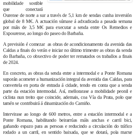
mobilidade sostible
que conectar
á
Ourense de norte a sur a trav
é
s de 5,1 km de sendas cunha inversión
global de 8 M€. A actuación súmase á adxudicada a pasada semana
por máis de 3,5 M€ para executar a senda entre Os Remedios e
Expourense, ao longo do paseo do Barbaña.
A previsión é comezar as obras de acondicionamento da avenida das
Caldas a finais do verán e iniciar no último trimestre as obras da senda
do Barbaña, co obxectivo de poder ter rematados os traballos a finais
de 2024.
En concreto, as obras da senda entre a intermodal e a Ponte Romana
suporán acometer a humanización integral da avenida das Caldas, para
convertela en porta de entrada á cidade, tendo en conta que a senda
parte da estación intermodal. Así, mellorarase a mobilidade peonil e
ciclista nun treito que coincide, ademais, coa Vía da Prata, polo que
tamén se contribuirá á dinamización do Camiño.
Intervirase ao longo de 600 metros, entre a estación intermodal e a
Ponte Romana, habilitando beirarrúas máis anchas e carril bici,
gañando espazo para as persoas e reducindo a circulación do tráfico
rodado a un carril, en sentido baixada, que se dotará, pola marxe