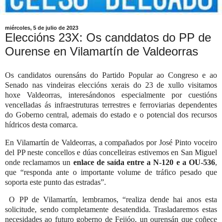
miércoles, 5 de julio de 2023
Eleccións 23X: Os canddatos do PP de
Ourense en Vilamartín de Valdeorras
Os candidatos ourensáns do Partido Popular ao Congreso e ao
Senado nas vindeiras eleccións xerais do 23 de xullo visitamos
hoxe Valdeorras, interesándonos especialmente por cuestións
vencelladas ás infraestruturas terrestres e ferroviarias dependentes
do Goberno central, ademais do estado e o potencial dos recursos
hídricos desta comarca.
En Vilamartín de Valdeorras, a compañados por José Pinto voceiro
del PP neste concellos e dúas concelleiras estivemos en San Miguel
onde reclamamos un
enlace de saída entre a N-120 e a OU-536
,
que “responda ante o importante volume de tráfico pesado que
soporta este punto das estradas”.
O PP de Vilamartín, lembramos, “realiza dende hai anos esta
solicitude, sendo completamente desatendida. Trasladaremos estas
necesidades ao futuro goberno de Feijóo, un ourensán que coñece