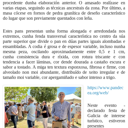
procedente dunha elaboración anterior. O amasado realízase en
varias etapas, seguindo as técnicas ancestrais da zona. Por último, a
masa cócese en fornos de pedra granítica de deseño característico
do lugar que son previamente quentados con leña.
Estes pans presentan unha forma alongada e arredondada nos
extremos, cunha fenda transversal característica no centro da súa
parte superior que divide o pan en dúas partes iguais alombadas e
ensambladas. A codia é grosa e de espesor variable, incluso nunha
mesma peza, oscilando aproximadamente entre 0,5 e 1 cm,
cunha consistencia dura e ríxida, con rotura triscante e con
tendencia a facer láminas, cor dende dourada a castaño escura e
sabor a tostado. A miga ten textura esponxosa, fibrosa e firme, con
alveolado non moi abundante, distribuído de xeito irregular e de
tamaño moi variable, cor apergamiñado e sabor intenso a trigo.
https://www.pandec
ea.org/web/
Neste evento -
declarado festa de
Galicia de interese
turístico, estiveron
presentes