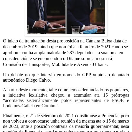
O inicio da tramitación desta proposición na Cámara Baixa data de
decembro de 2019, aínda que non foi ata febreiro de 2021 cando se
aprobou –cunha ampla maioría de 287 deputados– a súa toma en
consideración e se encomendou o Ditame sobre a mesma á
Comisión de Transportes, Mobilidade e Axenda Urbana.
Un debate no que intervín en nome do GPP xunto ao deputado
autonómico Diego Calvo.
A partir deste momento, tal e como temos denunciado os populares,
a iniciativa lexislativa chegou a acumular ata 15 prórrogas
“acordadas sistemáticamente polos representantes de PSOE e
Podemos-Galicia en Común”.
Finalmente, o 21 de setembro de 2021 constituíuse a Ponencia, pero
non volveu a convocarse unha reunión da mesma ata o 15 de marzo
de 2023, ante a posición contraria da maioría gubernamental; nesa
reunión da Ponencia
acordaron volver reunirse unha vez pasada a