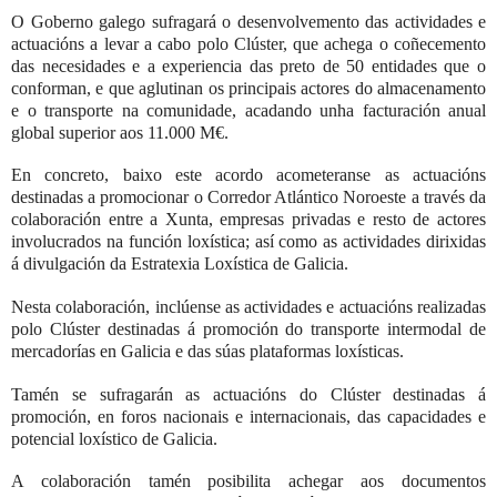
O Goberno galego sufragará o desenvolvemento das actividades e
actuacións a levar a cabo polo
Clúster
, que achega o coñecemento
das necesidades e a experiencia das
preto de 50 entidades que o
conforman, e que aglutinan os principais actores do almacenamento
e o transporte na comunidade, acadando unha facturación anual
global superior aos 11.000 M€.
En concreto, baixo este acordo acometeranse as actuacións
destinadas a promocionar o Corredor Atlántico Noroeste a través da
colaboración entre a Xunta, empresas privadas e resto de actores
involucrados na función loxística; así como as actividades dirixidas
á divulgación da Estratexia Loxística de Galicia.
Nesta colaboración, inclúense as actividades e actuacións realizadas
polo Clúster destinadas á promoción do transporte intermodal de
mercadorías en Galicia e das súas plataformas loxísticas.
Tamén se sufragarán as actuacións do Clúster destinadas á
promoción, en foros nacionais e internacionais, das capacidades e
potencial loxístico de Galicia.
A colaboración tamén posibilita achegar aos documentos