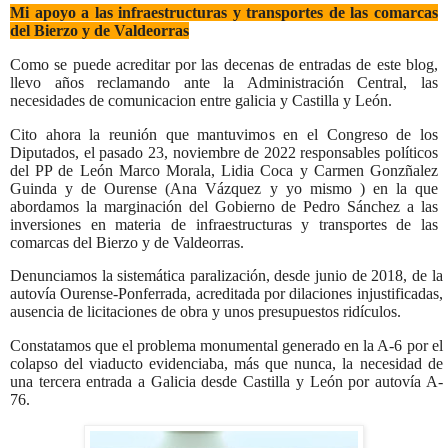
Mi apoyo a las
infraestructuras y transportes de las comarcas
del Bierzo y de Valdeorras
Como se puede acreditar por las decenas de entradas de este blog,
llevo años reclamando ante la Administración Central, las
necesidades de comunicacion entre galicia y Castilla y León.
Cito ahora la reunión que mantuvimos en el Congreso de los
Diputados, el pasado 23, noviembre de 2022 r
esponsables políticos
del PP de León Marco Morala, Lidia Coca y Carmen Gonzñalez
Guinda y de Ourense (Ana Vázquez y yo mismo ) en la que
abordamos la marginación del Gobierno de Pedro Sánchez a las
inversiones en materia de infraestructuras y transportes de las
comarcas del Bierzo y de Valdeorras.
Denunciamos la sistemática paralización, desde junio de 2018, de la
autovía Ourense-Ponferrada, acreditada por dilaciones injustificadas,
ausencia de licitaciones de obra y unos presupuestos ridículos.
C
onstatamos que el problema monumental generado en la A-6 por el
colapso del viaducto evidenciaba, más que nunca, la necesidad de
una tercera entrada a Galicia desde Castilla y León por autovía A-
76.