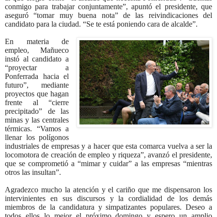
conmigo para trabajar conjuntamente”, apuntó el presidente, que
aseguró “tomar muy buena nota” de las reivindicaciones del
candidato para la ciudad. “Se te está poniendo cara de alcalde”.
En materia de
empleo, Mañueco
instó al candidato a
“proyectar a
Ponferrada hacia el
futuro”, mediante
proyectos que hagan
frente al “cierre
precipitado” de las
minas y las centrales
térmicas. “Vamos a
llenar los polígonos
industriales de empresas y a hacer que esta comarca vuelva a ser la
locomotora de creación de empleo y riqueza”, avanzó el presidente,
que se comprometió a “mimar y cuidar” a las empresas “mientras
otros las insultan”.
Agradezco mucho la atención y el cariño que me dispensaron los
intervinientes en sus discursos y la cordialidad de los demás
miembros de la candidatura y simpatizantes populares. Deseo a
todos ellos lo mejor el próximo domingo y espero un amplio