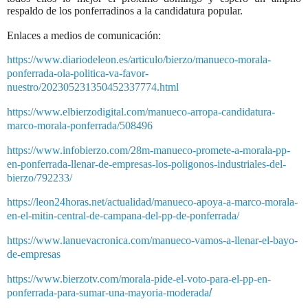
respaldo de los ponferradinos a la candidatura popular.
Enlaces a medios de comunicación:
https://www.diariodeleon.es/articulo/bierzo/manueco-morala-
ponferrada-ola-politica-va-favor-
nuestro/202305231350452337774.html
https://www.elbierzodigital.com/manueco-arropa-candidatura-
marco-morala-ponferrada/508496
https://www.infobierzo.com/28m-manueco-promete-a-morala-pp-
en-ponferrada-llenar-de-empresas-los-poligonos-industriales-del-
bierzo/792233/
https://leon24horas.net/actualidad/manueco-apoya-a-marco-morala-
en-el-mitin-central-de-campana-del-pp-de-ponferrada/
https://www.lanuevacronica.com/manueco-vamos-a-llenar-el-bayo-
de-empresas
https://www.bierzotv.com/morala-pide-el-voto-para-el-pp-en-
ponferrada-para-sumar-una-mayoria-moderada
/