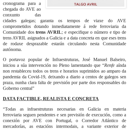
cronograma para a
chegada do AVE ao
conxunto das
cidades galegas; garanta os tempos de viaxe do AVE
comprometidos dotando inmediatamente á rede ferroviaria da
Comunidade dos
trens AVRIL
; e especifique o número e tipo de
trens AVRIL asignados a Galicia e a data concreta en que eses trens
de rodaxe desprazable estarán circulando nesta Comunidade
autónoma.
O portavoz popular de Infraestruturas, José Manuel Balseiro,
iniciou a súa intervención no Pleno lamentando que “
Renfe
aínda
non restableceu todos os trens e horarios suprimidos ao amparo da
pandemia da Covid-19, deixando a diario a centos de galegos sen
praza, nunha clara falta de previsión por parte dos responsables do
Goberno central”
DATA FACTIBLE, REALISTA E CONCRETA
“Todas as infraestruturas necesarias en Galicia en materia
ferroviaria seguen pendentes e sen previsión de execución, como a
conexión por AVE con Portugal, o Corredor Atlántico de
mercadorías, as estacións intermodais, a variante exterior de