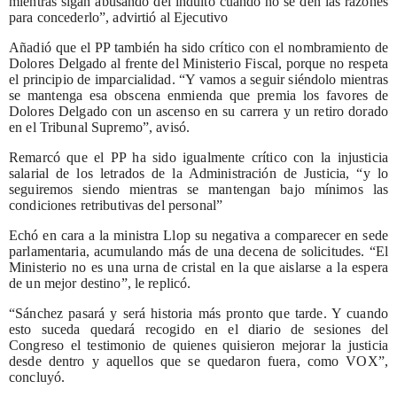
mientras sigan abusando del indulto cuando no se den las razones
para concederlo”, advirtió al Ejecutivo
Añadió que el PP también ha sido crítico con el nombramiento de
Dolores Delgado al frente del Ministerio Fiscal, porque no respeta
el principio de imparcialidad. “Y vamos a seguir siéndolo mientras
se mantenga esa obscena enmienda que premia los favores de
Dolores Delgado con un ascenso en su carrera y un retiro dorado
en el Tribunal Supremo”, avisó.
Remarcó que el PP ha sido igualmente crítico con la injusticia
salarial de los letrados de la Administración de Justicia, “y lo
seguiremos siendo mientras se mantengan bajo mínimos las
condiciones retributivas del personal”
Echó en cara a la ministra Llop su negativa a comparecer en sede
parlamentaria, acumulando más de una decena de solicitudes. “El
Ministerio no es una urna de cristal en la que aislarse a la espera
de un mejor destino”, le replicó.
“Sánchez pasará y será historia más pronto que tarde. Y cuando
esto suceda quedará recogido en el diario de sesiones del
Congreso el testimonio de quienes quisieron mejorar la justicia
desde dentro y aquellos que se quedaron fuera, como VOX”,
concluyó.