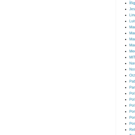
Íñi
Je
Lin
Lui
Man
Ma
Mar
Mar
Med
MI
Na
Nos
Or
Pa
Par
Pol
Pol
Pol
Por
Por
Pos
Rel