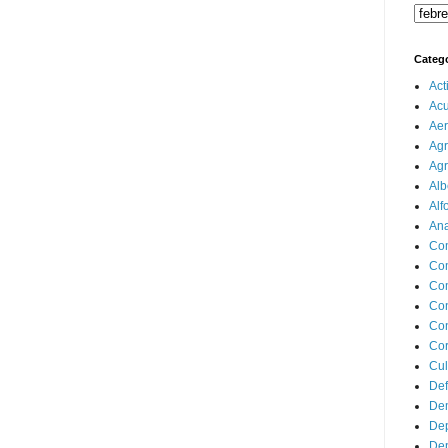
Categ
Act
Ac
Aer
Agr
Agr
Alb
Alf
Ana
Co
Co
Com
Con
Con
Cor
Cul
Def
Dem
Dep
Dep