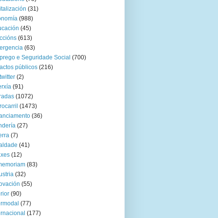
italización
(31)
onomía
(988)
ucación
(45)
ccións
(613)
ergencia
(63)
rego e Seguridade Social
(700)
actos públicos
(216)
twitter
(2)
rxía
(91)
radas
(1072)
rocarril
(1473)
anciamento
(36)
ndería
(27)
rra
(7)
aldade
(41)
axes
(12)
 memoriam
(83)
ustria
(32)
ovación
(55)
rior
(90)
ermodal
(77)
ernacional
(177)