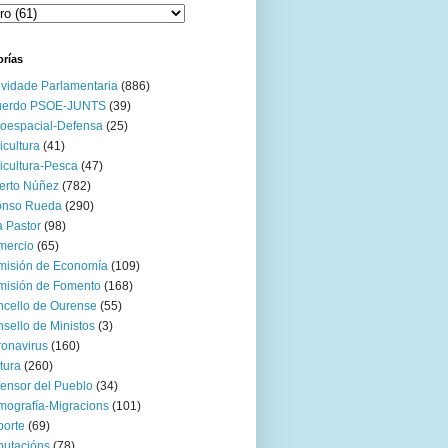
orías
ividade Parlamentaria
(886)
uerdo PSOE-JUNTS
(39)
oespacial-Defensa
(25)
icultura
(41)
icultura-Pesca
(47)
erto Núñez
(782)
onso Rueda
(290)
 Pastor
(98)
mercio
(65)
misión de Economía
(109)
isión de Fomento
(168)
cello de Ourense
(55)
sello de Ministos
(3)
onavirus
(160)
tura
(260)
ensor del Pueblo
(34)
ografía-Migracions
(101)
orte
(69)
utacións
(78)