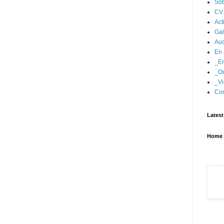
Sob
CV
Act
Gal
Aud
En 
_En
_Ou
_Vi
Con
Latest
Home