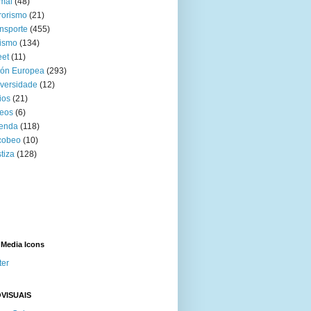
mal
(48)
rorismo
(21)
nsporte
(455)
ismo
(134)
eet
(11)
ión Europea
(293)
versidade
(12)
ios
(21)
eos
(6)
venda
(118)
cobeo
(10)
tiza
(128)
 Media Icons
ter
VISUAIS