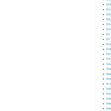
Dix
Ec
Ed
Ele
Em
Emp
En 
En 
Ene
Est
Fer
Fin
Ga
Gue
Igu
Im
In
Ind
Inn
Inte
int
Int