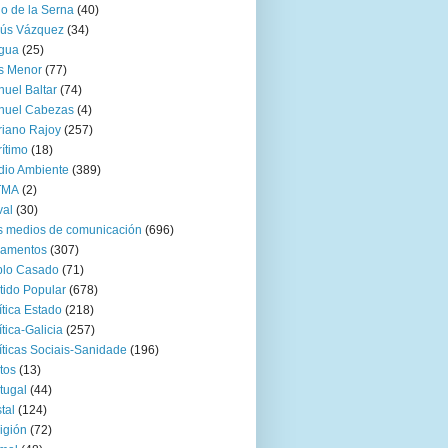
go de la Serna
(40)
sús Vázquez
(34)
gua
(25)
s Menor
(77)
uel Baltar
(74)
nuel Cabezas
(4)
iano Rajoy
(257)
ítimo
(18)
io Ambiente
(389)
TMA
(2)
val
(30)
 medios de comunicación
(696)
zamentos
(307)
blo Casado
(71)
tido Popular
(678)
ítica Estado
(218)
ítica-Galicia
(257)
íticas Sociais-Sanidade
(196)
tos
(13)
tugal
(44)
tal
(124)
igión
(72)