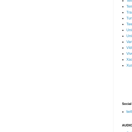
Ter
Ter
Tra
Tur
Tw
Un
Uni
Var
Víd
Vi
Xa
Xus
Social
twit
AUDIO