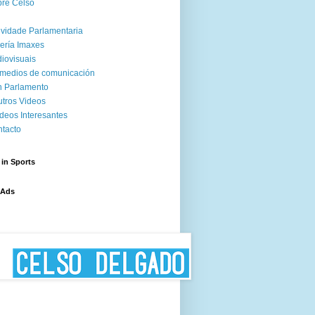
re Celso
ividade Parlamentaria
ería Imaxes
iovisuais
medios de comunicación
 Parlamento
tros Videos
deos Interesantes
tacto
 in Sports
 Ads