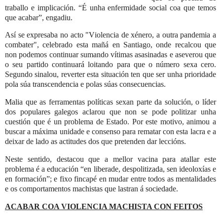
traballo e implicación. “É unha enfermidade social coa que temos
que acabar”, engadiu.
Así se expresaba no acto "V
iolencia de xénero, a outra pandemia a
combater", celebrado esta mañá en Santiago, onde recalcou que
non podemos continuar sumando vítimas asasinadas e aseverou que
o seu partido continuará loitando para que o número sexa cero.
Segundo sinalou, reverter esta situación ten que ser unha prioridade
pola súa transcendencia e polas súas consecuencias.
Malia que as ferramentas políticas sexan parte da solución, o líder
dos populares galegos aclarou que non se pode politizar unha
cuestión que é un problema de Estado. Por este motivo,
animou a
buscar a máxima unidade e consenso para rematar con esta lacra
e a
deixar de lado as actitudes dos que pretenden dar leccións.
Neste sentido, destacou que a mellor vacina para atallar este
problema é a educación “en liberade, despolitizada, sen ideoloxías e
en formación”; e fixo fincapé en mudar entre todos as mentalidades
e os comportamentos machistas que lastran á sociedade.
ACABAR COA VIOLENCIA MACHISTA CON FEITOS