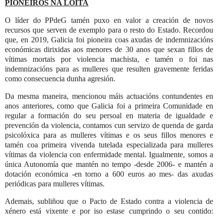
PIONEIROS NA LOITA
O líder do PPdeG tamén puxo en valor a creación de novos
recursos que serven de exemplo para o resto do Estado. Recordou
que, en 2019, Galicia foi pioneira coas axudas de indemnizacións
económicas dirixidas aos menores de 30 anos que sexan fillos de
vítimas mortais por violencia machista, e tamén o foi nas
indemnizacións para as mulleres que resulten gravemente feridas
como consecuencia dunha agresión.
Da mesma maneira, mencionou máis actuacións contundentes en
anos anteriores, como que Galicia foi a primeira Comunidade en
regular a formación do seu persoal en materia de igualdade e
prevención da violencia, contamos cun servizo de quenda de garda
psicolóxica para as mulleres vítimas e os seus fillos menores e
tamén coa primeira vivenda tutelada especializada para mulleres
vítimas da violencia con enfermidade mental. Igualmente, somos a
única Autonomía que mantén no tempo -desde 2006- e mantén a
dotación económica -en torno a 600 euros ao mes- das axudas
periódicas para mulleres vítimas.
Ademais, subliñou que
o Pacto de Estado contra a violencia de
xénero está vixente e por iso estase cumprindo o seu contido: