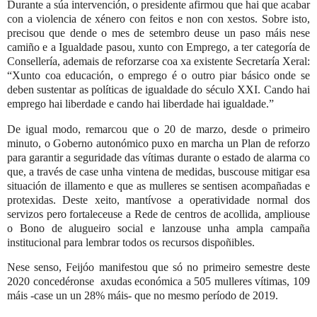
Durante a súa intervención, o presidente afirmou que hai que acabar
con a violencia de xénero con feitos e non con xestos. Sobre isto,
precisou que dende o mes de setembro deuse un paso máis nese
camiño e a Igualdade pasou, xunto con Emprego, a ter categoría de
Consellería, ademais de reforzarse coa xa existente Secretaría Xeral:
“Xunto coa educación, o emprego é o outro piar básico onde se
deben sustentar as políticas de igualdade do século XXI. Cando hai
emprego hai liberdade e cando hai liberdade hai igualdade.”
De igual modo, remarcou que o 20 de marzo, desde o primeiro
minuto, o Goberno autonómico puxo en marcha un Plan de reforzo
para garantir a seguridade das vítimas durante o estado de alarma co
que, a través de case unha vintena de medidas, buscouse mitigar esa
situación de illamento e que as mulleres se sentisen acompañadas e
protexidas. Deste xeito, mantívose a operatividade normal dos
servizos pero fortaleceuse a Rede de centros de acollida, ampliouse
o Bono de alugueiro social e lanzouse unha ampla campaña
institucional para lembrar todos os recursos dispoñibles.
Nese senso, Feijóo manifestou que só no primeiro semestre deste
2020 concedéronse
axudas económica a 505 mulleres vítimas, 109
máis -case un un 28% máis- que no mesmo período de 2019.