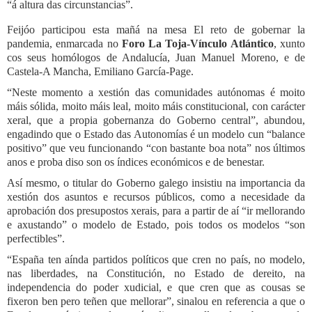
“á altura das circunstancias”.
Feijóo participou esta mañá na mesa El reto de gobernar la
pandemia, enmarcada no
Foro La Toja-Vínculo Atlántico
, xunto
cos seus homólogos de Andalucía, Juan Manuel Moreno, e de
Castela-A Mancha, Emiliano García-Page.
“Neste momento a xestión das comunidades autónomas é moito
máis sólida, moito máis leal, moito máis constitucional, con carácter
xeral, que a propia gobernanza do Goberno central”, abundou,
engadindo que o Estado das Autonomías é un modelo cun “balance
positivo” que veu funcionando “con bastante boa nota” nos últimos
anos e proba diso son os índices económicos e de benestar.
Así mesmo, o titular do Goberno galego insistiu na importancia da
xestión dos asuntos e recursos públicos, como a necesidade da
aprobación dos presupostos xerais, para a partir de aí “ir mellorando
e axustando” o modelo de Estado, pois todos os modelos “son
perfectibles”.
“España ten aínda partidos políticos que cren no país, no modelo,
nas liberdades, na Constitución, no Estado de dereito, na
independencia do poder xudicial, e que cren que as cousas se
fixeron ben pero teñen que mellorar”, sinalou en referencia a que o