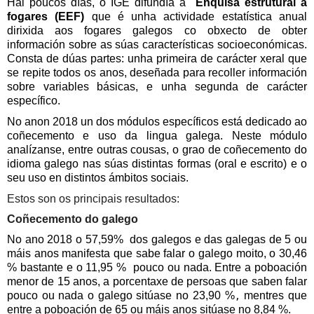
Hai poucos días, o IGE difundía a
Enquisa estrutural a
fogares (EEF)
que é unha actividade estatística anual
dirixida aos fogares galegos co obxecto de obter
información sobre as súas características socioeconómicas.
Consta de dúas partes: unha primeira de carácter xeral que
se repite todos os anos, deseñada para recoller información
sobre variables básicas, e unha segunda de carácter
específico.
No anon 2018
un dos módulos específicos está dedicado ao
coñecemento e uso da lingua galega. Neste módulo
analízanse, entre outras cousas, o grao de coñecemento do
idioma galego nas súas distintas formas (oral e escrito) e o
seu uso en distintos ámbitos sociais.
Estos son os principais resultados:
Coñecemento do galego
No ano 2018 o 57,59%
dos galegos e das galegas de 5 ou
máis anos manifesta que sabe falar o galego moito, o 30,46
%
bastante e o 11,95 %
pouco ou nada. Entre a poboación
menor de 15 anos, a porcentaxe de persoas que saben falar
pouco ou nada o galego sitúase no 23,90 %
mentres que
,
entre a poboación de 65 ou máis anos sitúase no 8,84 %.