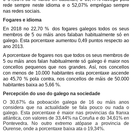
rede sempre neste idioma e o
52,07%
emprégao sempre
nas redes sociais.
Fogares e idioma
En 2018
no 22,70 %
dos fogares galegos todos os seus
membros de 5 ou máis anos falaban habitualmente só en
galego. Esta porcentaxe aumentou
0,49
puntos respecto ao
ano
2013.
A porcentaxe de fogares nos que todos os seus membros de
5 ou máis anos falan habitualmente só galego é maior nos
concellos pequenos que nos grandes. Así, nos concellos
con menos de 10.000 habitantes esta porcentaxe ascende
ao 45,70 %
pola contra, nos concellos de máis de 50.000
habitantes baixa ao 5,66 %.
Percepción do uso do galego na sociedade
O
30,67%
da poboación galega de 16 ou máis anos
considera que na actualidade se fala pouco ou nada o
galego. Esta porcentaxe é maior nas provincias da franxa
atlántica, con valores de
33,44%
na Coruña e do
34,61%
en
Pontevedra. No outro extremo atópase a provincia de
Ourense, onde a porcentaxe baixa ata o
19,34%.