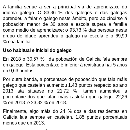
A familia segue a ser a principal vía de aprendizaxe do
idioma galego. O 83,36 %
dos galegos e das galegas
aprendeu a falar o galego neste ámbito, pero ao cinxirse á
poboación menor de 30 anos a escola supera á familia
como medio de aprendizaxe: o 93,73 %
das persoas neste
grupo de idade aprendeu o galego na escola e o 69,99
%
coa familia.
Uso habitual e inicial do galego
En 2018
o 30,57 %
da poboación de Galicia fala sempre
en galego. Esta porcentaxe é inferior á rexistrada hai 5 anos
en
0,63
puntos.
Por outra banda, a porcentaxe de poboación que fala máis
galego que castelán aumentou 1,43
puntos respecto ao ano
2013
ata situarse no 21,72 %
tamén aumentou a
;
porcentaxe dos que falan máis castelán que galego: 22,26
%
en 2013
e 23,32 %
en 2018.
Finalmente, algo máis do 24 %
dos e das residentes en
Galicia fala sempre en castelán, 1,85
puntos porcentuais
menos
que en 2013.