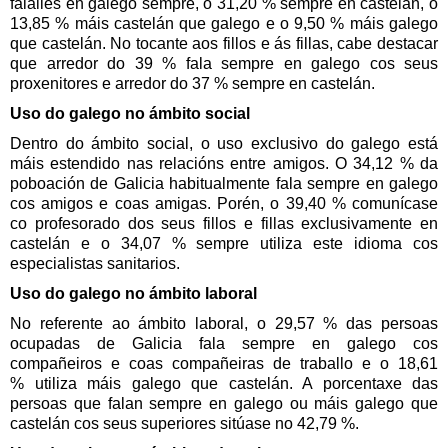
fálalles en galego sempre, o 31,20 %
sempre en castelán, o
13,85 %
máis castelán que galego e o 9,50 %
máis galego
que castelán. No tocante aos fillos e ás fillas, cabe destacar
que arredor do 39 %
fala sempre en galego cos seus
proxenitores e arredor do 37 %
sempre en castelán.
Uso do galego no ámbito social
Dentro do ámbito social, o uso exclusivo do galego está
máis estendido nas relacións entre amigos. O 34,12 %
da
poboación de Galicia habitualmente fala sempre en galego
cos amigos e coas amigas. Porén, o 39,40 %
comunícase
co profesorado dos seus fillos e fillas exclusivamente en
castelán e o 34,07 %
sempre utiliza este idioma cos
especialistas sanitarios.
Uso do galego no ámbito laboral
No referente ao ámbito laboral, o 29,57 %
das persoas
ocupadas de Galicia fala sempre en galego cos
compañeiros e coas compañeiras de traballo e o 18,61
%
utiliza máis galego que castelán. A porcentaxe das
persoas que falan sempre en galego ou máis galego que
castelán cos seus superiores sitúase no 42,79 %.