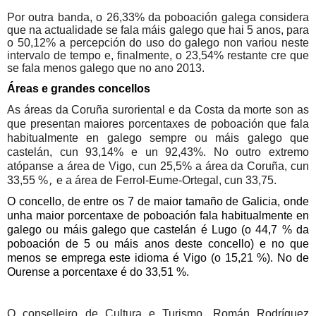
Por outra banda, o
26,33%
da poboación galega considera
que na actualidade se fala máis galego que hai 5 anos, para
o
50,12%
a percepción do uso do galego non variou neste
intervalo de tempo e, finalmente, o
23,54%
restante cre que
se fala menos galego que no ano
2013.
Áreas e grandes concellos
As áreas da Coruña suroriental e da Costa da morte son as
que presentan maiores porcentaxes de poboación que fala
habitualmente en galego sempre ou máis galego que
castelán, cun 93,14%
e un 92,43%.
No outro extremo
atópanse a área de Vigo, cun 25,5%
a área da Coruña, cun
33,55 %
e a área de Ferrol-Eume-Ortegal, cun 33,75.
,
O concello, de entre os 7 de maior tamaño de Galicia, onde
unha maior porcentaxe de poboación fala habitualmente en
galego ou máis galego que castelán é Lugo (o 44,7 %
da
poboación de 5 ou máis anos deste concello) e no que
menos se emprega este idioma é Vigo (o 15,21 %). No de
Ourense a porcentaxe é do 33,51 %.
O conselleiro de Cultura e Turismo, Román Rodríguez