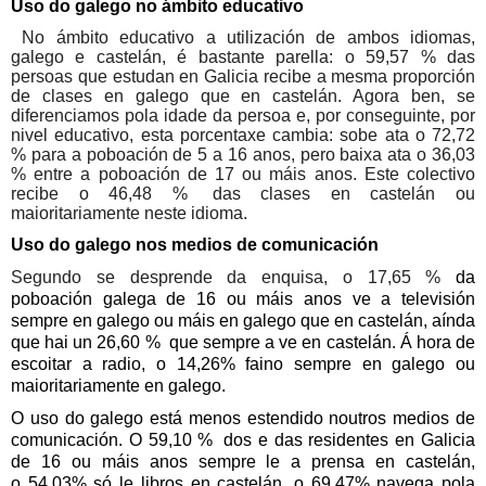
Uso do galego no ámbito educativo
No ámbito educativo a utilización de ambos idiomas,
galego e castelán, é bastante parella: o 59,57 %
das
persoas que estudan en Galicia recibe a mesma proporción
de clases en galego que en castelán. Agora ben, se
diferenciamos pola idade da persoa e, por conseguinte, por
nivel educativo, esta porcentaxe cambia: sobe ata o 72,72
%
para a poboación de 5 a 16 anos, pero baixa ata o 36,03
%
entre a poboación de 17 ou máis anos. Este colectivo
recibe o 46,48 %
das clases en castelán ou
maioritariamente neste idioma.
Uso do galego nos medios de comunicación
Segundo se desprende da enquisa, o 17,65 %
da
poboación galega de 16 ou máis anos ve a televisión
sempre en galego ou máis en galego que en castelán, aínda
que hai un 26,60 %
que sempre a ve en castelán. Á hora de
escoitar a radio, o
14,26%
faino sempre en galego ou
maioritariamente en galego.
O uso do galego está menos estendido noutros medios de
comunicación. O 59,10 %
dos e das residentes en Galicia
de 16 ou máis anos sempre le a prensa en castelán,
o
54,03%
só le libros en castelán, o
69,47%
navega pola