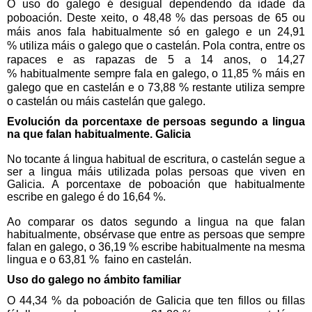
O uso do galego é desigual dependendo da idade da
poboación. Deste xeito, o 48,48 %
das persoas de 65 ou
máis anos fala habitualmente só en galego e un 24,91
%
utiliza máis o galego que o castelán. Pola contra, entre os
rapaces e as rapazas de 5 a 14 anos, o 14,27
%
habitualmente sempre fala en galego, o 11,85 %
máis en
galego que en castelán e o 73,88 %
restante utiliza sempre
o castelán ou máis castelán que galego.
Evolución da porcentaxe de persoas segundo a lingua
na que falan habitualmente. Galicia
No tocante á lingua habitual de escritura, o castelán segue a
ser a lingua máis utilizada polas persoas que viven en
Galicia. A porcentaxe de poboación que habitualmente
escribe en galego é do 16,64 %.
Ao comparar os datos segundo a lingua na que falan
habitualmente, obsérvase que entre as persoas que sempre
falan en galego, o 36,19 %
escribe habitualmente na mesma
lingua e o 63,81 %
faino en castelán.
Uso do galego no ámbito familiar
O 44,34 %
da poboación de Galicia que ten fillos ou fillas