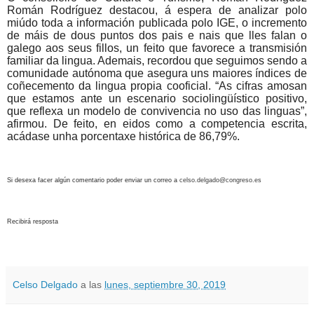
Román Rodríguez destacou, á espera de analizar polo
miúdo toda a información publicada polo IGE, o incremento
de máis de dous puntos dos pais e nais que lles falan o
galego aos seus fillos, un feito que favorece a transmisión
familiar da lingua. Ademais, recordou que seguimos sendo a
comunidade autónoma que asegura uns maiores índices de
coñecemento da lingua propia cooficial. “As cifras amosan
que estamos ante un escenario sociolingüístico positivo,
que reflexa un modelo de convivencia no uso das linguas”,
afirmou. De feito, en eidos como a competencia escrita,
acádase unha porcentaxe histórica de 86,79%.
Si desexa facer algún comentario poder enviar un correo a
celso.delgado@congreso.es
Recibirá resposta
Celso Delgado
a las
lunes, septiembre 30, 2019