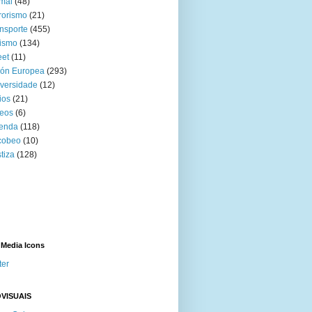
mal
(48)
rorismo
(21)
nsporte
(455)
ismo
(134)
eet
(11)
ión Europea
(293)
versidade
(12)
ios
(21)
eos
(6)
venda
(118)
cobeo
(10)
tiza
(128)
 Media Icons
ter
VISUAIS