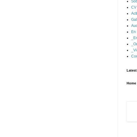
Sob
CV
Act
Gal
Aud
En 
_En
_Ou
_Vi
Con
Latest
Home