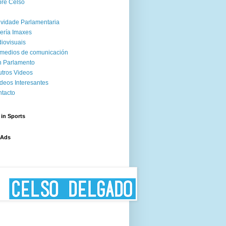
re Celso
ividade Parlamentaria
ería Imaxes
iovisuais
medios de comunicación
 Parlamento
tros Videos
deos Interesantes
tacto
 in Sports
 Ads