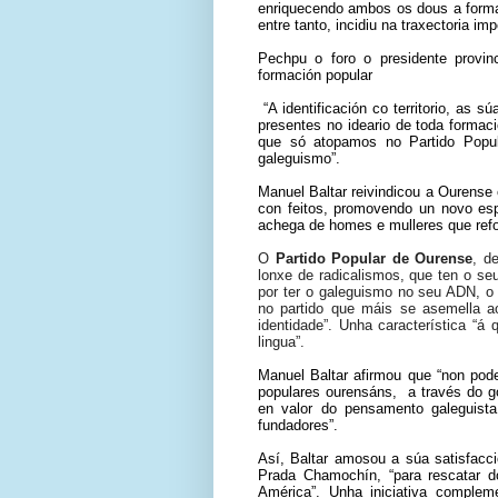
enriquecendo ambos os dous a forma
entre tanto, incidiu na traxectoria 
Pechpu o foro o presidente provi
formación popular
“A identificación co territorio, as 
presentes no ideario de toda formaci
que só atopamos no Partido Popu
galeguismo”.
Manuel Baltar reivindicou a Ourense
con feitos, promovendo un novo es
achega de homes e mulleres que ref
O
Partido Popular de Ourense
, d
lonxe de radicalismos, que ten o s
por ter o galeguismo no seu ADN, o 
no partido que máis se asemella ao
identidade”. Unha característica “
lingua”.
Manuel Baltar afirmou que “non po
populares ourensáns, a través do g
en valor do pensamento galeguist
fundadores”.
Así, Baltar amosou a súa satisfacci
Prada Chamochín, “para rescatar do
América”. Unha iniciativa complem