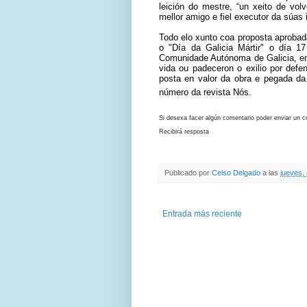
leición do mestre, “un xeito de vol
mellor amigo e fiel executor da súas
Todo elo xunto coa proposta aprobad
o "Día da Galicia Mártir" o día 1
Comunidade Autónoma de Galicia, e
vida ou padeceron o exilio por defe
posta en valor da obra e pegada da
número da revista Nós.
Si desexa facer algún comentario poder enviar un 
Recibirá resposta
Publicado por
Celso Delgado
a las
jueves, 
Entrada más reciente