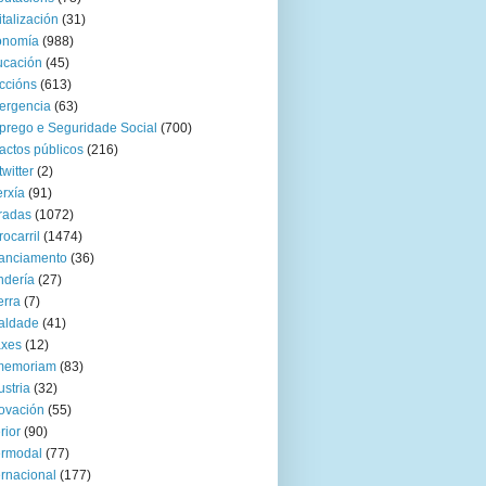
italización
(31)
onomía
(988)
ucación
(45)
ccións
(613)
ergencia
(63)
rego e Seguridade Social
(700)
actos públicos
(216)
twitter
(2)
rxía
(91)
radas
(1072)
rocarril
(1474)
anciamento
(36)
ndería
(27)
rra
(7)
aldade
(41)
axes
(12)
 memoriam
(83)
ustria
(32)
ovación
(55)
rior
(90)
ermodal
(77)
ernacional
(177)