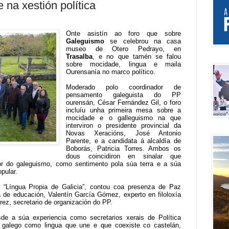
e na xestión política
Onte asistín ao foro que sobre
Galeguismo
se celebrou na casa
museo de Otero Pedrayo, en
Trasalba
, e no que tamén se falou
sobre mocidade, lingua e maila
Ourensanía no marco político.
Moderado polo coordinador de
pensamento galeguista do PP
ourensán, César Fernández Gil, o foro
incluíu unha primeira mesa sobre a
mocidade e o galleguismo na que
interviron o presidente provincial da
Novas Xeracións, José Antonio
Parente, e a candidata á alcaldía de
Boborás, Patricia Torres. Ambos os
dous coincidiron en sinalar que
or do galeguismo, como sentimento pola súa terra e a súa
pular.
 “Língua Propia de Galicia”, contou coa presenza de Paz
a de educación, Valentín García Gómez, experto en filoloxía
ez, secretario de organización do PP.
de a súa experiencia como secretarios xerais de Política
o galego como lingua que une e que coexiste co castelán,