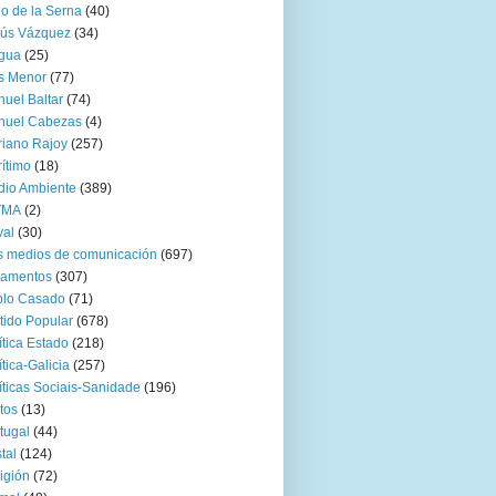
go de la Serna
(40)
sús Vázquez
(34)
gua
(25)
s Menor
(77)
uel Baltar
(74)
nuel Cabezas
(4)
iano Rajoy
(257)
ítimo
(18)
io Ambiente
(389)
TMA
(2)
val
(30)
 medios de comunicación
(697)
zamentos
(307)
blo Casado
(71)
tido Popular
(678)
ítica Estado
(218)
ítica-Galicia
(257)
íticas Sociais-Sanidade
(196)
tos
(13)
tugal
(44)
tal
(124)
igión
(72)