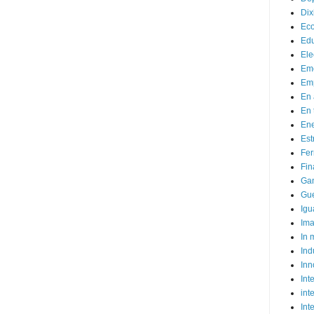
Dix
Ec
Ed
Ele
Em
Emp
En 
En 
Ene
Est
Fer
Fin
Ga
Gue
Igu
Im
In
Ind
Inn
Inte
int
Int