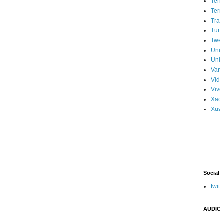
Ter
Ter
Tra
Tur
Tw
Un
Uni
Var
Víd
Vi
Xa
Xus
Social
twit
AUDIO