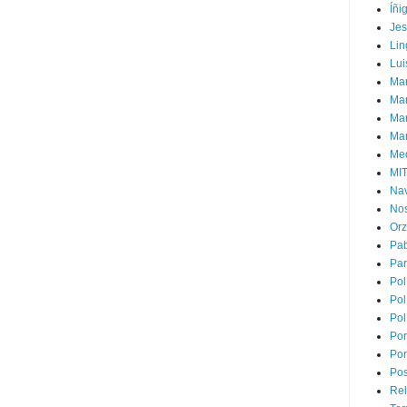
Íñi
Je
Lin
Lui
Man
Ma
Mar
Mar
Med
MI
Na
Nos
Or
Pa
Par
Pol
Pol
Pol
Por
Por
Pos
Rel