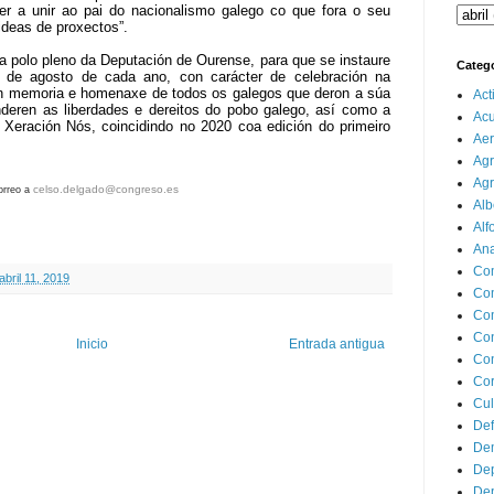
ver a unir ao pai do nacionalismo galego co que fora o seu
 ideas de proxectos”.
a polo pleno da Deputación de Ourense, para que se instaure
Categ
7 de agosto de cada ano, con carácter de celebración na
n memoria e homenaxe de todos os galegos que deron a súa
Act
nderen as liberdades e dereitos do pobo galego, así como a
Ac
 Xeración Nós, coincidindo no 2020 coa edición do primeiro
Aer
Agr
Agr
celso.delgado@congreso.es
correo
a
Alb
Alf
Ana
Co
abril 11, 2019
Co
Com
Con
Inicio
Entrada antigua
Con
Cor
Cul
Def
Dem
Dep
Dep