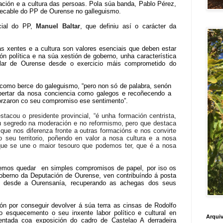
ción e a cultura das persoas. Pola súa banda, Pablo Pérez,
impecable do PP de Ourense no galleguismo.
ncial do PP,
Manuel Baltar
, que definiu así o carácter da
súas xentes e a cultura son valores esenciais que deben estar
ón política e na súa xestión de goberno, unha característica
lar de Ourense desde o exercicio máis comprometido do
 como berce do galeguismo, “pero non só de palabra, senón
pertar da nosa conciencia como galegos e recoñecendo a
orzaron co seu compromiso ese sentimento”.
estacou o presidente provincial, “é unha formación centrista,
eu segredo na moderación e no reformismo, pero que destaca
que nos diferenza fronte a outras formacións e nos convirte
 seu territorio, poñendo en valor a nosa cultura e a nosa
á que se une o maior tesouro que podemos ter, que é a nosa
demos quedar en simples compromisos de papel, por iso os
oberno da Deputación de Ourense, ven contribuíndo á posta
a desde a Ourensanía, recuperando as achegas dos seus
ón por conseguir devolver á súa terra as cinsas de Rodolfo
 esquecemento o seu inxente labor político e cultural en
Arquiv
entada coa exposición do cadro de Castelao A derradeira