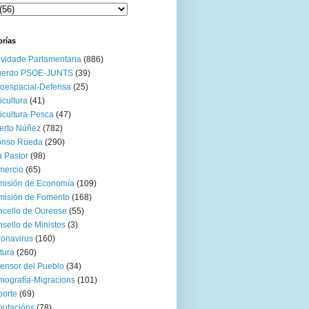
orías
ividade Parlamentaria
(886)
uerdo PSOE-JUNTS
(39)
oespacial-Defensa
(25)
icultura
(41)
icultura-Pesca
(47)
erto Núñez
(782)
onso Rueda
(290)
 Pastor
(98)
mercio
(65)
misión de Economía
(109)
isión de Fomento
(168)
cello de Ourense
(55)
sello de Ministos
(3)
onavirus
(160)
tura
(260)
ensor del Pueblo
(34)
ografía-Migracions
(101)
orte
(69)
utacións
(78)