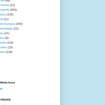
mal
(48)
rorismo
(21)
nsporte
(455)
ismo
(134)
eet
(11)
ión Europea
(293)
versidade
(12)
ios
(21)
eos
(6)
venda
(118)
cobeo
(10)
tiza
(128)
 Media Icons
ter
VISUAIS