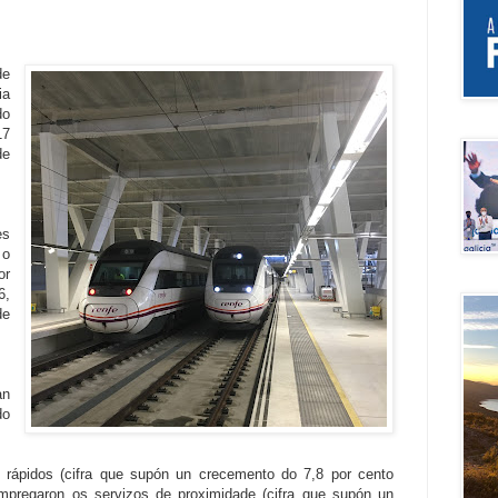
e 
a 
o 
7 
e 
s 
o 
r 
, 
e 
n 
o 
 rápidos (cifra que supón un 
crecemento do 7,8 por cento 
mpregaron os servizos de proximidade (cifra que supón un 