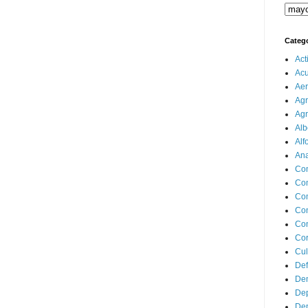
Categ
Act
Ac
Aer
Agr
Agr
Alb
Alf
Ana
Co
Co
Com
Con
Con
Cor
Cul
Def
Dem
Dep
Dep