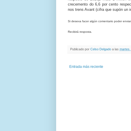
crecemento do 6,6 por cento respecto
nos trens Avant (cifra que supón un 
Si desexa facer algún comentario poder envi
Recibirá resposta.
Publicado por
Celso Delgado
a las
martes,
Entrada más reciente