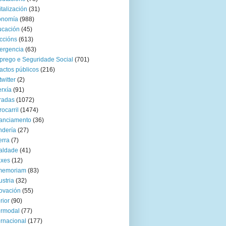
italización
(31)
onomía
(988)
ucación
(45)
ccións
(613)
ergencia
(63)
rego e Seguridade Social
(701)
actos públicos
(216)
twitter
(2)
rxía
(91)
radas
(1072)
rocarril
(1474)
anciamento
(36)
ndería
(27)
rra
(7)
aldade
(41)
axes
(12)
 memoriam
(83)
ustria
(32)
ovación
(55)
rior
(90)
ermodal
(77)
ernacional
(177)