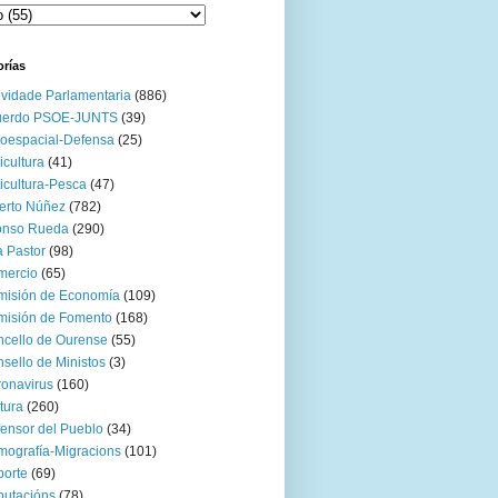
orías
ividade Parlamentaria
(886)
uerdo PSOE-JUNTS
(39)
oespacial-Defensa
(25)
icultura
(41)
icultura-Pesca
(47)
erto Núñez
(782)
onso Rueda
(290)
 Pastor
(98)
mercio
(65)
misión de Economía
(109)
isión de Fomento
(168)
cello de Ourense
(55)
sello de Ministos
(3)
onavirus
(160)
tura
(260)
ensor del Pueblo
(34)
ografía-Migracions
(101)
orte
(69)
utacións
(78)