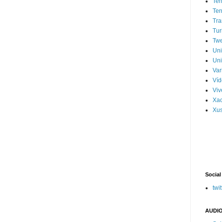
Ter
Ter
Tra
Tur
Tw
Un
Uni
Var
Víd
Vi
Xa
Xus
Social
twit
AUDIO