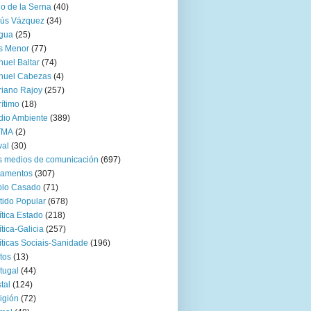
go de la Serna
(40)
sús Vázquez
(34)
gua
(25)
s Menor
(77)
uel Baltar
(74)
nuel Cabezas
(4)
iano Rajoy
(257)
ítimo
(18)
io Ambiente
(389)
TMA
(2)
val
(30)
 medios de comunicación
(697)
zamentos
(307)
blo Casado
(71)
tido Popular
(678)
ítica Estado
(218)
ítica-Galicia
(257)
íticas Sociais-Sanidade
(196)
tos
(13)
tugal
(44)
tal
(124)
igión
(72)