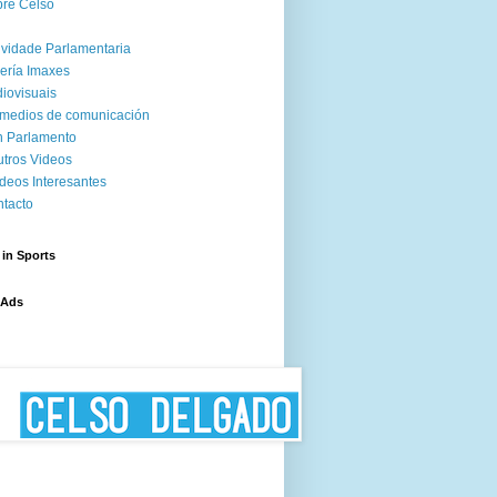
re Celso
ividade Parlamentaria
ería Imaxes
iovisuais
medios de comunicación
 Parlamento
tros Videos
deos Interesantes
tacto
 in Sports
 Ads