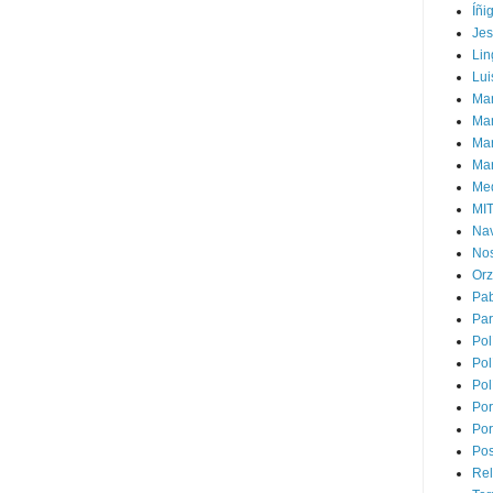
Íñi
Je
Lin
Lui
Man
Ma
Mar
Mar
Med
MI
Na
Nos
Or
Pa
Par
Pol
Pol
Pol
Por
Por
Pos
Rel