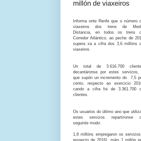
millón de viaxeiros
Informa onte Renfe que o número d
viaxeiros dos trens de Medi
Distancia, en todos os trens d
Corredor Atlántico, ao peche de 201
supera xa a cifra dos 3,6 
millóns d
viaxeiros. 
Un total de 3.616.700 cliente
decantáronse por estes servizos, 
que supón un incremento do  7,5 po
cento, respecto ao exercicio 2016
cando a cifra foi de 3.361.700 d
clientes.
Os usuarios do último ano que utiliza
estes servizos repartíronse d
seguinte modo: 
1,8 millóns empregaron os servizos
respecto de 2016), máis 1 millón e