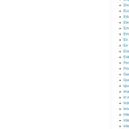
Dix
Ec
Ed
Ele
Em
Emp
En 
En 
Ene
Est
Fer
Fin
Ga
Gue
Igu
Im
In
Ind
Inn
Inte
int
Int