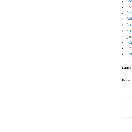
Sob
CV
Act
Gal
Aud
En 
_En
_Ou
_Vi
Con
Latest
Home