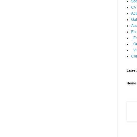
Sob
CV
Act
Gal
Aud
En 
_En
_Ou
_Vi
Con
Latest
Home