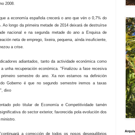
ano 2008.
 que a economía española crecerá o ano que vén o 0,7% do
. Ao longo da primeira metade de 2014 deixará de destruírse
dade nacional e na segunda metade do ano a Enquisa de
eación neta de emprego, lixeira, pequena, aínda insuficiente,
mezou a crise.
ndicadores adiantados, tanto da actividade económica como
 a unha recuperación económica. "Finalizou a fase recesiva
 primeiro semestre do ano. Xa non estamos na definición
n do Goberno é que no segundo semestre iremos a taxas
", dixo
ntado polo titular de Economía e Competitividade tamén
significativa do sector exterior, favorecida pola evolución dos
 ministro.
Arquiv
ontinuará a corrección de todos os nosos desequilibrios