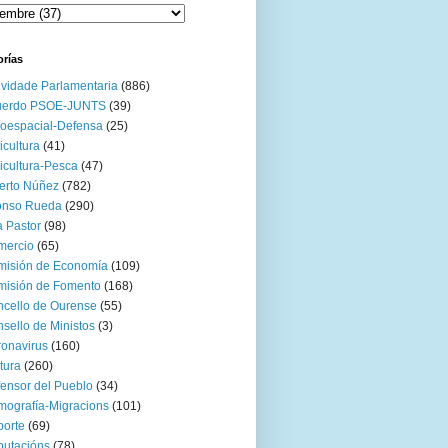
orías
ividade Parlamentaria
(886)
uerdo PSOE-JUNTS
(39)
oespacial-Defensa
(25)
icultura
(41)
icultura-Pesca
(47)
erto Núñez
(782)
onso Rueda
(290)
 Pastor
(98)
mercio
(65)
misión de Economía
(109)
isión de Fomento
(168)
cello de Ourense
(55)
sello de Ministos
(3)
onavirus
(160)
tura
(260)
ensor del Pueblo
(34)
ografía-Migracions
(101)
orte
(69)
utacións
(78)