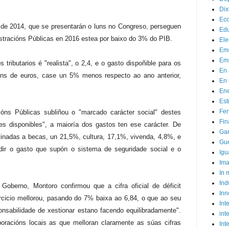
Dix
Ec
 de 2014, que se presentarán o luns no Congreso, perseguen
Ed
istracións Públicas en 2016 estea por baixo do 3% do PIB.
Ele
Em
Emp
 tributarios é "realista", o 2,4, e o gasto dispoñible para os
En 
llóns de euros, case un 5% menos respecto ao ano anterior,
En 
Ene
Est
Fer
ións Públicas subliñou o "marcado carácter social" destes
Fin
es disponibles", a maioría dos gastos ten ese carácter. De
Ga
tinadas a becas, un 21,5%, cultura, 17,1%, vivenda, 4,8%, e
Gue
dir o gasto que supón o sistema de seguridade social e o
Igu
Im
In
Ind
oberno, Montoro confirmou que a cifra oficial de déficit
Inn
rcicio mellorou, pasando do 7% baixa ao 6,84, o que ao seu
Inte
nsabilidade de xestionar estano facendo equilibradamente".
int
oracións locais as que melloran claramente as súas cifras
Int