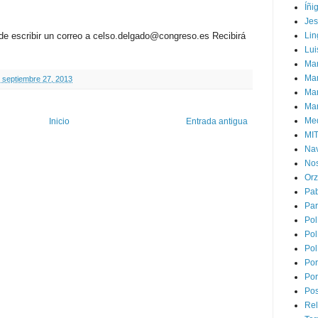
Íñi
Je
de escribir un correo a celso.delgado@congreso.es Recibirá
Lin
Lui
Man
Ma
, septiembre 27, 2013
Mar
Mar
Med
Inicio
Entrada antigua
MI
Na
Nos
Or
Pa
Par
Pol
Pol
Pol
Por
Por
Pos
Rel