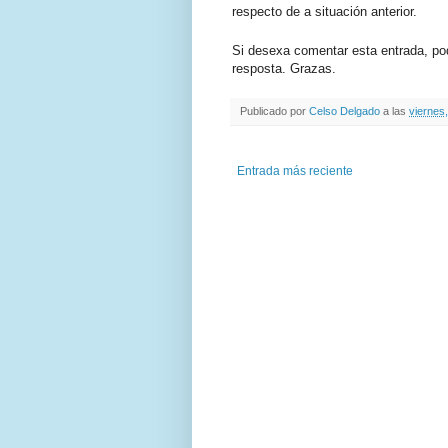
respecto de a situación anterior.
Si desexa comentar esta entrada, po
resposta. Grazas.
Publicado por
Celso Delgado
a las
viernes
Entrada más reciente