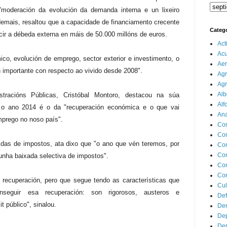
moderación da evolución da demanda interna e un lixeiro
emais, resaltou que a capacidade de financiamento crecente
Categ
ir a débeda externa en máis de 50.000 millóns de euros.
Act
Ac
o, evolución de emprego, sector exterior e investimento, o
Aer
 importante con respecto ao vivido desde 2008".
Agr
Agr
Alb
tracións Públicas, Cristóbal Montoro, destacou na súa
Alf
a o ano 2014 é o da "recuperación económica e o que vai
Ana
emprego no noso país".
Co
Co
das de impostos, ata dixo que "o ano que vén teremos, por
Com
Con
 unha baixada selectiva de impostos".
Con
Cor
recuperación, pero que segue tendo as características que
Cul
nseguir esa recuperación: son rigorosos, austeros e
Def
t público", sinalou.
Dem
Dep
Dep