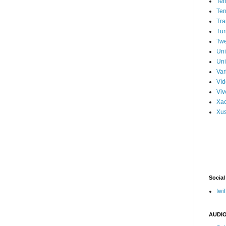
Ter
Ter
Tra
Tur
Tw
Un
Uni
Var
Víd
Vi
Xa
Xus
Social
twit
AUDIO