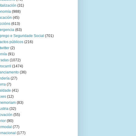
italización
(31)
onomía
(988)
ucación
(45)
ccións
(613)
ergencia
(63)
rego e Seguridade Social
(701)
actos públicos
(216)
twitter
(2)
rxía
(91)
radas
(1072)
rocarril
(1474)
anciamento
(36)
ndería
(27)
rra
(7)
aldade
(41)
axes
(12)
 memoriam
(83)
ustria
(32)
ovación
(55)
rior
(90)
ermodal
(77)
ernacional
(177)