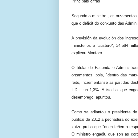
Principais cifras
Segundo o ministro , os orzamentos
que o déficit do conxunto das Admin
A previsión da evolución dos ingresos
ministerios é "austero", 34.584 mi
explicou Montoro.
O titular de Facenda e Administrac
orzamentos, pois, "dentro das marx
feito, increméntanse as partidas des
I D i, un 1,3%. A iso hai que enga
desemprego, apuntou.
Como xa adiantou o presidente do G
público de 2012 á pechadura do exe
xuízo proba que "quen teñen a respo
O ministro engadiu que son as corp