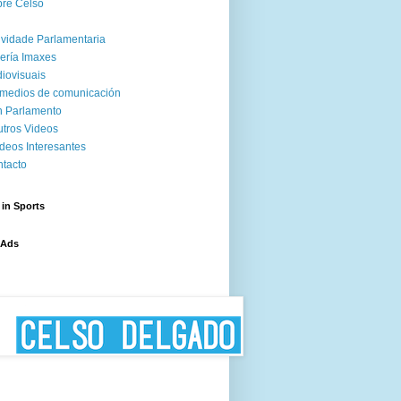
re Celso
ividade Parlamentaria
ería Imaxes
iovisuais
medios de comunicación
 Parlamento
tros Videos
deos Interesantes
tacto
 in Sports
 Ads