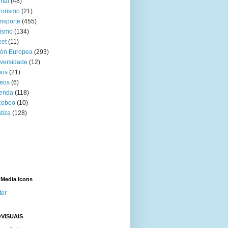
mal
(48)
rorismo
(21)
nsporte
(455)
ismo
(134)
eet
(11)
ión Europea
(293)
versidade
(12)
ios
(21)
eos
(6)
venda
(118)
cobeo
(10)
tiza
(128)
 Media Icons
ter
VISUAIS