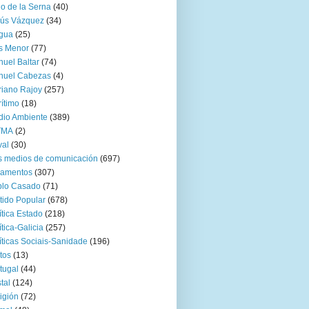
go de la Serna
(40)
sús Vázquez
(34)
gua
(25)
s Menor
(77)
uel Baltar
(74)
nuel Cabezas
(4)
iano Rajoy
(257)
ítimo
(18)
io Ambiente
(389)
TMA
(2)
val
(30)
 medios de comunicación
(697)
zamentos
(307)
blo Casado
(71)
tido Popular
(678)
ítica Estado
(218)
ítica-Galicia
(257)
íticas Sociais-Sanidade
(196)
tos
(13)
tugal
(44)
tal
(124)
igión
(72)