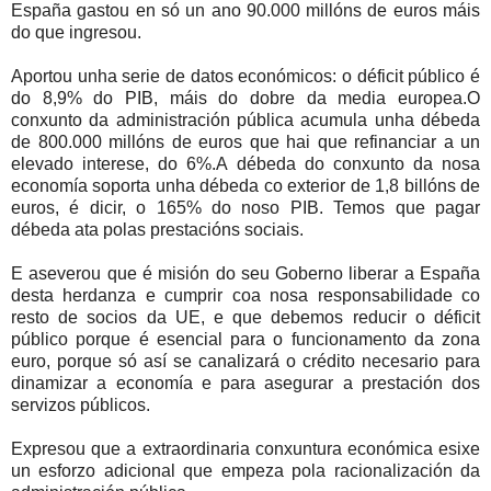
España gastou en só un ano 90.000 millóns de euros máis
do que ingresou.
Aportou unha serie de datos económicos: o déficit público é
do 8,9% do PIB, máis do dobre da media europea.O
conxunto da administración pública acumula unha débeda
de 800.000 millóns de euros que hai que refinanciar a un
elevado interese, do 6%.A débeda do conxunto da nosa
economía soporta unha débeda co exterior de 1,8 billóns de
euros, é dicir, o 165% do noso PIB. Temos que pagar
débeda ata polas prestacións sociais.
E aseverou que é misión do seu Goberno liberar a España
desta herdanza e cumprir coa nosa responsabilidade co
resto de socios da UE, e que debemos reducir o déficit
público porque é esencial para o funcionamento da zona
euro, porque só así se canalizará o crédito necesario para
dinamizar a economía e para asegurar a prestación dos
servizos públicos.
Expresou que a extraordinaria conxuntura económica esixe
un esforzo adicional que empeza pola racionalización da